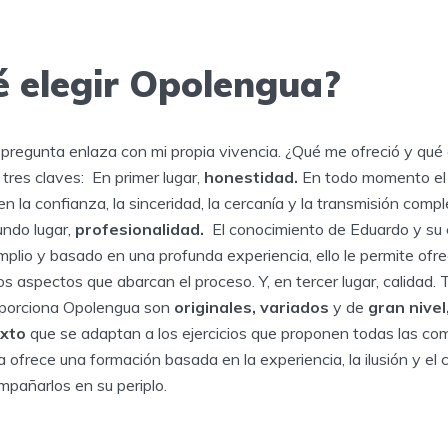
é elegir Opolengua?
 pregunta enlaza con mi propia vivencia. ¿Qué me ofreció y qu
tres claves: En primer lugar,
honestidad.
En todo momento el 
 la confianza, la sinceridad, la cercanía y la transmisión compl
undo lugar,
profesionalidad.
El conocimiento de Eduardo y su 
plio y basado en una profunda experiencia, ello le permite ofr
s aspectos que abarcan el proceso. Y, en tercer lugar, calidad. 
oporciona Opolengua son
originales,
variados
y de
gran nivel
exto
que se adaptan a los ejercicios que proponen todas las co
a ofrece una formación basada en la experiencia, la ilusión y el
mpañarlos en su periplo.