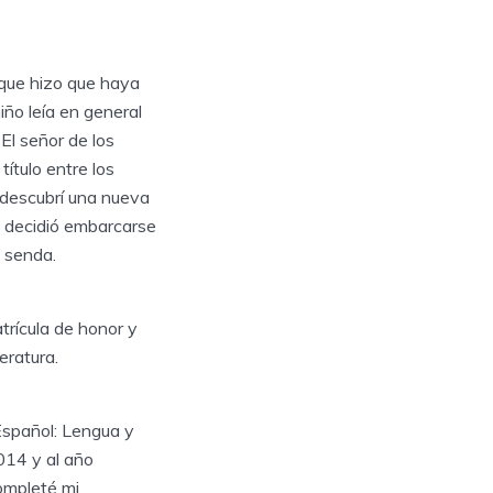
 que hizo que haya
ño leía en general
El señor de los
título entre los
 descubrí una nueva
s decidió embarcarse
 senda.
rícula de honor y
eratura.
Español: Lengua y
014 y al año
ompleté mi