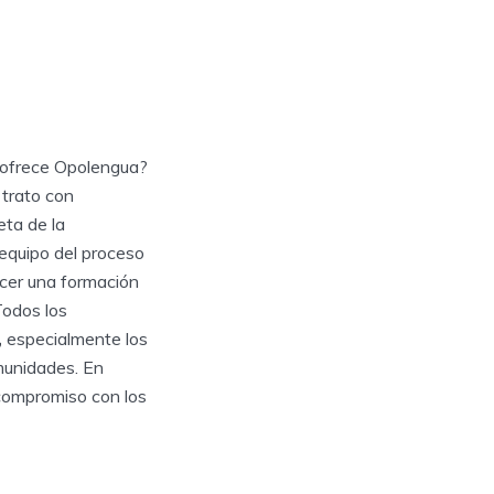
é ofrece Opolengua?
trato con
eta de la
equipo del proceso
ecer una formación
Todos los
,
especialmente los
munidades. En
 compromiso con los