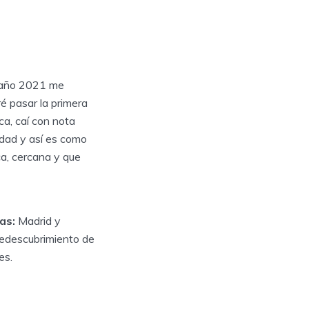
 año 2021 me
é pasar la primera
ca, caí con nota
dad y así es como
a, cercana y que
as:
Madrid y
 redescubrimiento de
es.