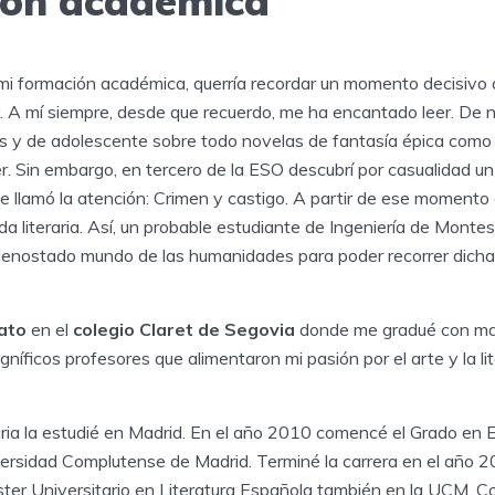
ón académica
mi formación académica, querría recordar un momento decisivo
. A mí siempre, desde que recuerdo, me ha encantado leer. De ni
ños y de adolescente sobre todo novelas de fantasía épica como 
er. Sin embargo, en tercero de la ESO descubrí por casualidad un 
me llamó la atención: Crimen y castigo. A partir de ese momento
 literaria. Así, un probable estudiante de Ingeniería de Monte
denostado mundo de las humanidades para poder recorrer dicha
rato
en el
colegio Claret de Segovia
donde me gradué con mat
níficos profesores que alimentaron mi pasión por el arte y la lit
taria la estudié en Madrid. En el año 2010 comencé el Grado en 
iversidad Complutense de Madrid. Terminé la carrera en el año 2
áster Universitario en Literatura Española también en la UCM. C