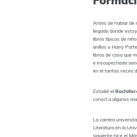
Formaci
Antes de hablar de 
llegado donde estoy
libros típicos de ni
anillos o Harry Pott
libros de casa que 
e insospechada senda
en el tantas veces 
Estudié el
Bachille
conocí a algunos mag
La carrera universi
Literatura en la Un
siguiente hice el M