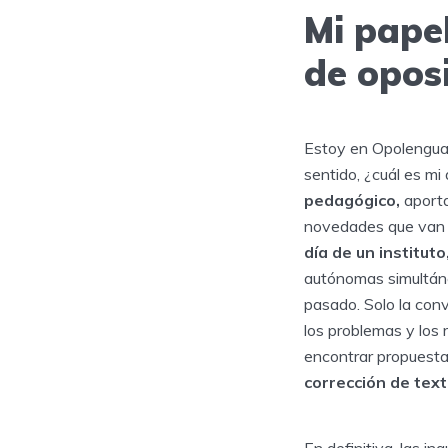
Mi pape
de opos
Estoy en Opolengua p
sentido, ¿cuál es m
pedagógico,
aport
novedades que van ll
día de un instituto
autónomas simultáne
pasado. Solo la con
los problemas y los 
encontrar propuesta
corrección de tex