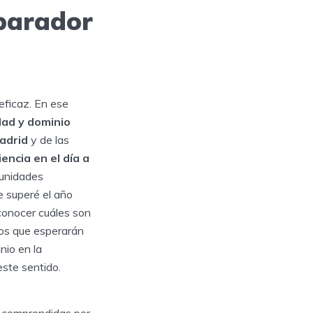
parador
eficaz. En ese
ad y dominio
adrid
y de las
encia en el día a
munidades
 superé el año
conocer cuáles son
los que esperarán
nio en la
ste sentido.