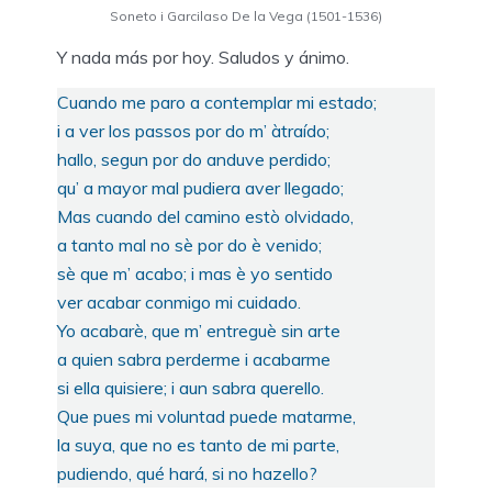
Soneto i Garcilaso De la Vega (1501-1536)
Y nada más por hoy. Saludos y ánimo.
Cuando me paro a contemplar mi estado;
i a ver los passos por do m’ àtraído;
hallo, segun por do anduve perdido;
qu’ a mayor mal pudiera aver llegado;
Mas cuando del camino estò olvidado,
a tanto mal no sè por do è venido;
sè que m’ acabo; i mas è yo sentido
ver acabar conmigo mi cuidado.
Yo acabarè, que m’ entreguè sin arte
a quien sabra perderme i acabarme
si ella quisiere; i aun sabra querello.
Que pues mi voluntad puede matarme,
la suya, que no es tanto de mi parte,
pudiendo, qué hará, si no hazello?