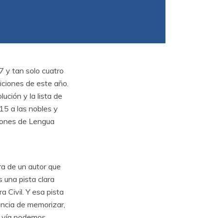
 y tan solo cuatro
iciones de este año.
ución y la lista de
15 a las nobles y
iones de Lengua
a de un autor que
 una pista clara
a Civil. Y esa pista
ancia de memorizar,
sa vía podemos