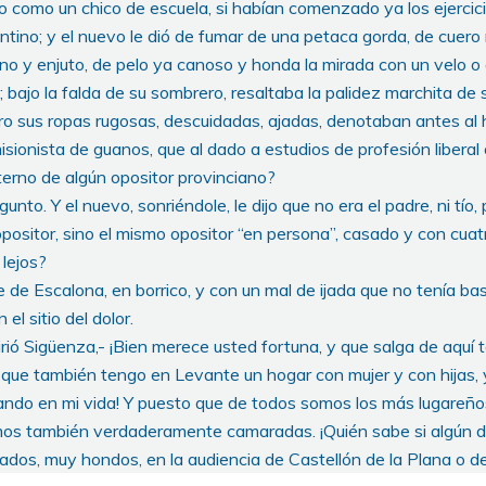
o como un chico de escuela, si habían comenzado ya los ejercic
antino; y el nuevo le dió de fumar de una petaca gorda, de cuero 
eno y enjuto, de pelo ya canoso y honda la mirada con un velo 
; bajo la falda de su sombrero, resaltaba la palidez marchita de
ro sus ropas rugosas, descuidadas, ajadas, denotaban antes a
omisionista de guanos, que al dado a estudios de profesión libera
terno de algún opositor provinciano?
unto. Y el nuevo, sonriéndole, le dijo que no era el padre, ni tío
ositor, sino el mismo opositor “en persona”, casado y con cuatr
lejos?
e de Escalona, en borrico, y con un mal de ijada que no tenía b
el sitio del dolor.
irió Sigüenza,- ¡Bien merece usted fortuna, y que salga de aquí
 que también tengo en Levante un hogar con mujer y con hijas, y
do en mi vida! Y puesto que de todos somos los más lugareño
s también verdaderamente camaradas. ¡Quién sabe si algún 
ados, muy hondos, en la audiencia de Castellón de la Plana o d