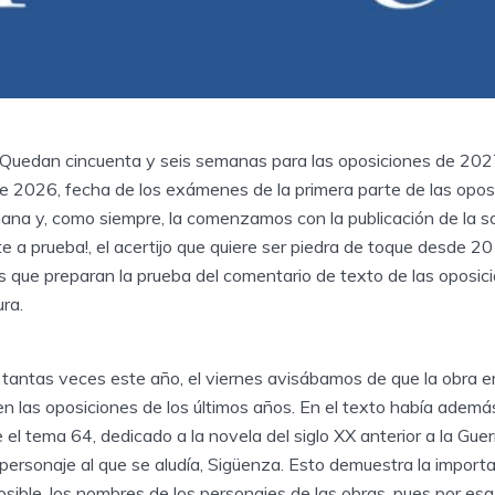
Quedan cincuenta y seis semanas para las oposiciones de 2027
de 2026, fecha de los exámenes de la primera parte de las opos
emana y, como siempre, la comenzamos con la publicación de la sol
e a prueba!, el acertijo que quiere ser piedra de toque desde 20
que preparan la prueba del comentario de texto de las oposic
ura.
ntas veces este año, el viernes avisábamos de que la obra er
n las oposiciones de los últimos años. En el texto había además
el tema 64, dedicado a la novela del siglo XX anterior a la Guerr
 personaje al que se aludía, Sigüenza. Esto demuestra la import
osible, los nombres de los personajes de las obras, pues por e