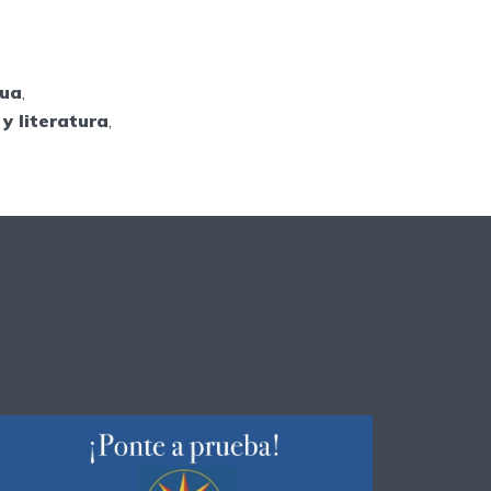
gua
,
y literatura
,