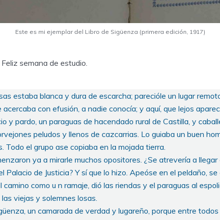
Este es mi ejemplar del Libro de Sigüenza (primera edición, 1917)
 Feliz semana de estudio.
sas estaba blanca y dura de escarcha; parecióle un lugar remoto
le acercaba con efusión, a nadie conocía; y aquí, que lejos aparec
io y pardo, un paraguas de hacendado rural de Castilla, y cabal
orvejones peludos y llenos de cazcarrias. Lo guiaba un buen hom
 Todo el grupo ase copiaba en la mojada tierra.
enzaron ya a mirarle muchos opositores. ¿Se atrevería a llega
l Palacio de Justicia? Y sí que lo hizo. Apeóse en el peldaño, se
el camino como u n ramaje, dió las riendas y el paraguas al espo
 las viejas y solemnes losas.
güenza, un camarada de verdad y lugareño, porque entre todos 