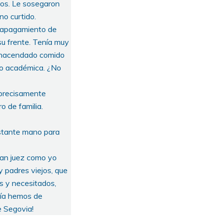
ios. Le sosegaron
no curtido.
o apagamiento de
 su frente. Tenía muy
l hacendado comido
l o académica. ¿No
, precisamente
o de familia.
astante mano para
 tan juez como yo
 padres viejos, que
s y necesitados,
día hemos de
e Segovia!