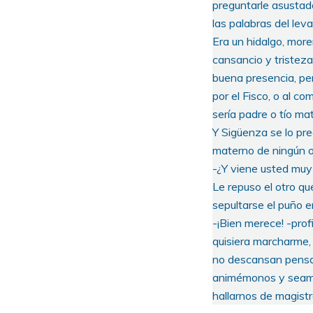
preguntarle asustad
las palabras del lev
Era un hidalgo, mor
cansancio y tristeza
buena presencia, pe
por el Fisco, o al c
sería padre o tío ma
Y Sigüenza se lo preg
materno de ningún op
-¿Y viene usted muy 
Le repuso el otro qu
sepultarse el puño en 
-¡Bien merece! -prof
quisiera marcharme,
no descansan pensan
animémonos y seamo
hallarnos de magistr