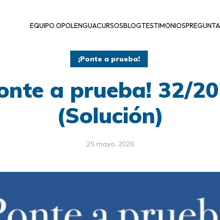
EQUIPO OPOLENGUA
CURSOS
BLOG
TESTIMONIOS
PREGUNTA
¡Ponte a prueba!
onte a prueba! 32/2
(Solución)
25 mayo, 2026