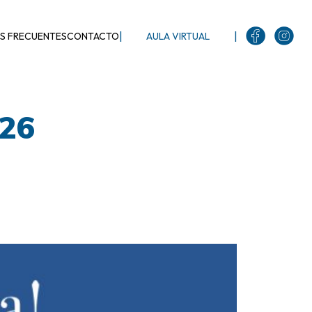
|
|
S FRECUENTES
CONTACTO
AULA VIRTUAL
026