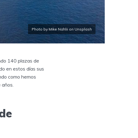
Photo by Mike Nahlii on Unsplash
ndo 140 plazas de
do en estos días sus
cando como hemos
 años.
 de