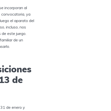
se incorporan al
a convocatoria, ya
luego el aparato del
o, incluso, nos
s de este juego.
amiliar de un
sarlo.
siciones
 13 de
 31 de enero y