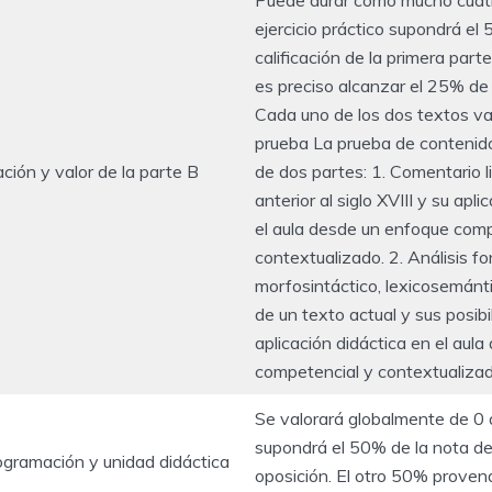
ejercicio práctico supondrá el
calificación de la primera part
es preciso alcanzar el 25% de l
Cada uno de los dos textos val
prueba La prueba de contenido
ción y valor de la parte B
de dos partes: 1. Comentario li
anterior al siglo XVIII y su apl
el aula desde un enfoque comp
contextualizado. 2. Análisis fo
morfosintáctico, lexicosemánt
de un texto actual y sus posib
aplicación didáctica en el aul
competencial y contextualizad
Se valorará globalmente de 0 
supondrá el 50% de la nota de
gramación y unidad didáctica
oposición. El otro 50% provend