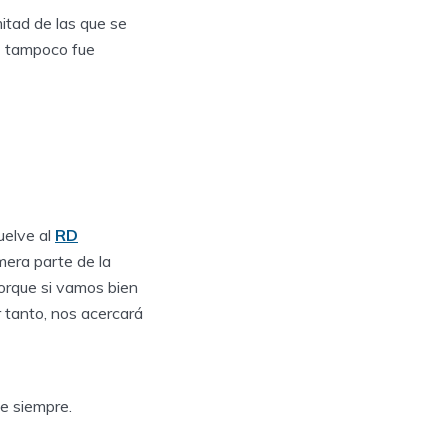
itad de las que se
3 tampoco fue
uelve al
RD
mera parte de la
porque si vamos bien
r tanto, nos acercará
e siempre.