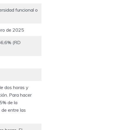
ersidad funcional o
rero de 2025
66,6% (RD
e dos horas y
ción. Para hacer
25% de la
a de entre las
o horas. El