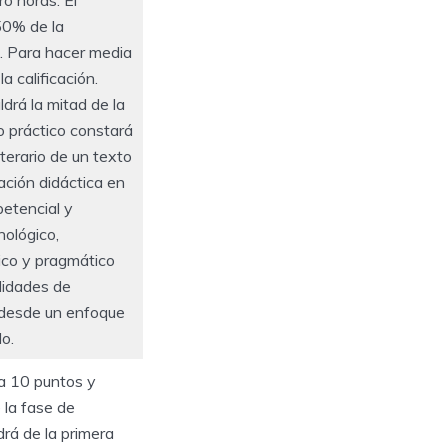
 50% de la
e. Para hacer media
a calificación.
drá la mitad de la
 práctico constará
terario de un texto
icación didáctica en
etencial y
nológico,
ico y pragmático
ilidades de
a desde un enfoque
o.
a 10 puntos y
 la fase de
rá de la primera