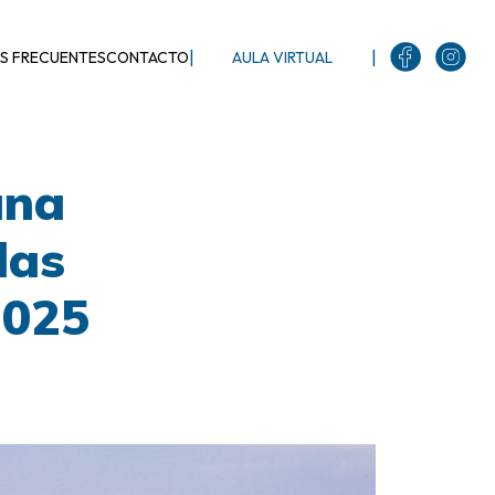
|
|
S FRECUENTES
CONTACTO
AULA VIRTUAL
ana
las
2025