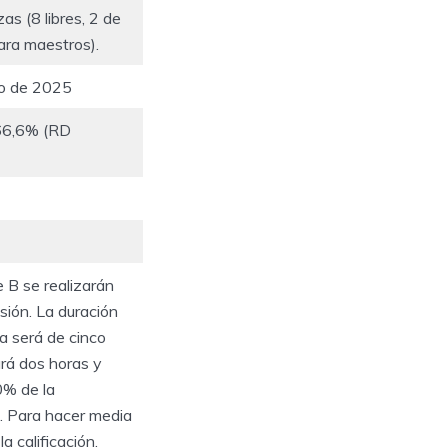
as (8 libres, 2 de
ara maestros).
ayo de 2025
66,6% (RD
 B se realizarán
sión. La duración
a será de cinco
rará dos horas y
0% de la
e. Para hacer media
a calificación.