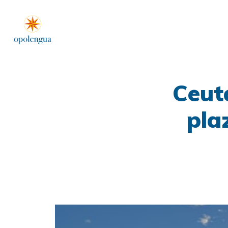
Ceut
pla