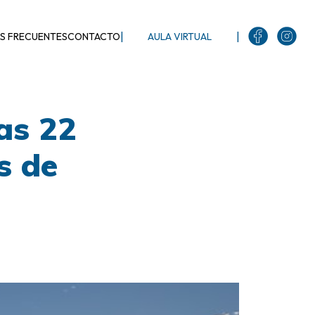
|
|
S FRECUENTES
CONTACTO
AULA VIRTUAL
as 22
s de