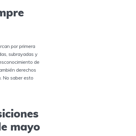
empre
rcan por primera
ídas, subrayadas y
 desconocimiento de
 también derechos
a. No saber esto
siciones
 de mayo