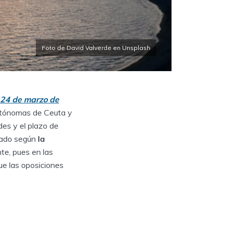
Foto de David Valverde en Unsplash
24 de marzo de
utónomas de Ceuta y
des y el plazo de
icado según
la
nte, pues en las
ue las oposiciones