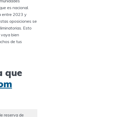
comunidades
que es nacional.
a entre 2023 y
estas oposiciones se
iminatorias. Esto
o vaya bien
uchos de tus
a que
com
de reserva de