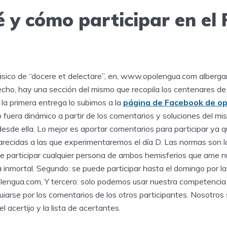
 y cómo participar en el 
?
lásico de “docere et delectare”, en, www.opolengua.com alberg
cho, hay una sección del mismo que recopila los centenares de
la primera entrega lo subimos a la
página de Facebook de o
to fuera dinámico a partir de los comentarios y soluciones del mi
 desde ella. Lo mejor es aportar comentarios para participar ya q
recidas a las que experimentaremos el día D. Las normas son 
e participar cualquier persona de ambos hemisferios que ame n
a inmortal. Segundo: se puede participar hasta el domingo por l
engua.com, Y tercero: solo podemos usar nuestra competencia li
uiarse por los comentarios de los otros participantes. Nosotro
el acertijo y la lista de acertantes.