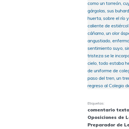
como un torreón, cu
gárgolas, sus buhard
huerta, sobre el río
caliente de estiérco
cáñamo, un olor ásp
angustiado, enfermo 
sentimiento suyo, si
tristeza se le incor
cielo, todo estaba h
de uniforme de coleg
paso del tren, un tre
regreso al Colegio 
Etiquetas:
comentario texto
Oposiciones de L
Preparador de L