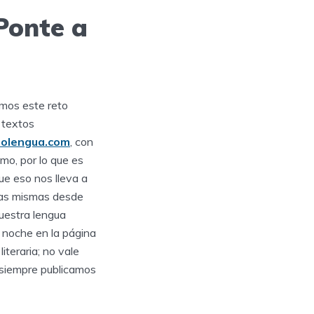
Ponte a
amos este reto
 textos
polengua.com
, con
smo, por lo que es
ue eso nos lleva a
las mismas desde
uestra lengua
a noche en la página
teraria; no vale
s siempre publicamos