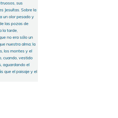
truosos, sus
s Jesuítas. Sobre la
ba un olor pesado y
 de las pozas de
 la tarde,
que no era sólo un
que nuestra alma; la
s, los montes y el
o, cuando, vestido
as, aguardando el
s que el paisaje y el