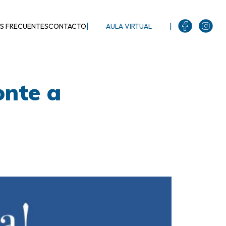
|
|
S FRECUENTES
CONTACTO
AULA VIRTUAL
onte a