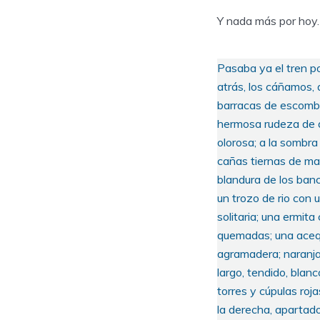
Y nada más por hoy. 
Pasaba ya el tren po
atrás, los cáñamos, 
barracas de escombr
hermosa rudeza de ár
olorosa; a la sombra
cañas tiernas de maí
blandura de los banc
un trozo de rio con
solitaria; una ermit
quemadas; una acequ
agramadera; naranjal
largo, tendido, blan
torres y cúpulas roja
la derecha, apartad