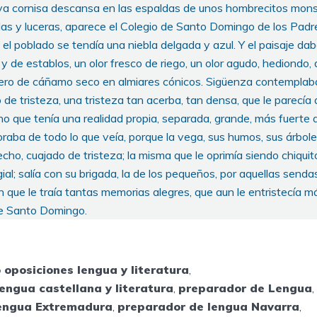
ya cornisa descansa en las espaldas de unos hombrecitos mons
as y luceras, aparece el Colegio de Santo Domingo de los Padre
 y el poblado se tendía una niebla delgada y azul. Y el paisaje da
l y de establos, un olor fresco de riego, un olor agudo, hediondo,
ero de cáñamo seco en almiares cónicos. Sigüenza contemplaba
de tristeza, una tristeza tan acerba, tan densa, que le parecía 
no que tenía una realidad propia, separada, grande, más fuerte 
poraba de todo lo que veía, porque la vega, sus humos, sus árbole
echo, cuajado de tristeza; la misma que le oprimía siendo chiquit
ial; salía con su brigada, la de los pequeños, por aquellas send
n que le traía tantas memorias alegres, que aun le entristecía má
de Santo Domingo.
 oposiciones lengua y literatura
,
engua castellana y literatura
,
preparador de Lengua
,
engua Extremadura
,
preparador de lengua Navarra
,