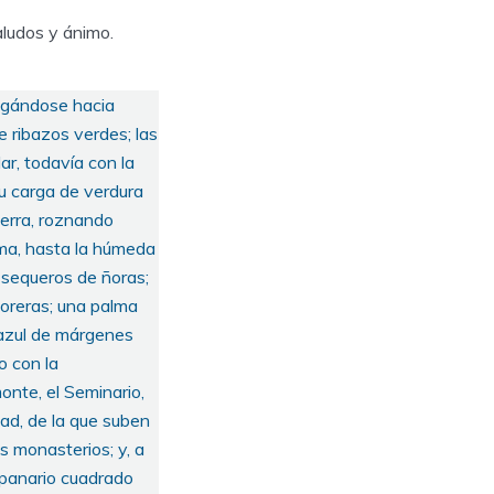
aludos y ánimo.
legándose hacia
e ribazos verdes; las
r, todavía con la
su carga de verdura
ierra, roznando
erma, hasta la húmeda
 sequeros de ñoras;
moreras; una palma
o azul de márgenes
o con la
monte, el Seminario,
dad, de la que suben
os monasterios; y, a
mpanario cuadrado