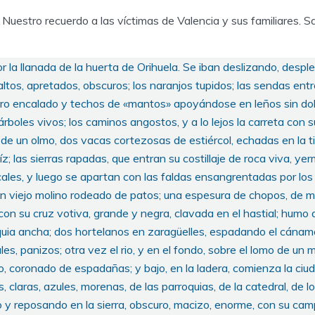
Nuestro recuerdo a las víctimas de Valencia y sus familiares. S
r la llanada de la huerta de Orihuela. Se iban deslizando, desp
altos, apretados, obscuros; los naranjos tupidos; las sendas entr
o encalado y techos de «mantos» apoyándose en leños sin dola
boles vivos; los caminos angostos, y a lo lejos la carreta con 
 de un olmo, dos vacas cortezosas de estiércol, echadas en la t
z; las sierras rapadas, que entran su costillaje de roca viva, y
ales, y luego se apartan con las faldas ensangrentadas por los
 un viejo molino rodeado de patos; una espesura de chopos, de 
a con su cruz votiva, grande y negra, clavada en el hastial; hum
ia ancha; dos hortelanos en zaragüelles, espadando el cánam
es, panizos; otra vez el rio, y en el fondo, sobre el lomo de un 
co, coronado de espadañas; y bajo, en la ladera, comienza la ciu
s, claras, azules, morenas, de las parroquias, de la catedral, de l
o y reposando en la sierra, obscuro, macizo, enorme, con su ca