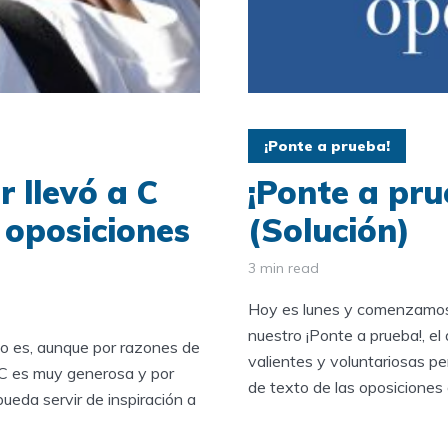
¡Ponte a prueba!
 llevó a C
¡Ponte a pru
 oposiciones
(Solución)
3 min read
Hoy es lunes y comenzamos 
nuestro ¡Ponte a prueba!, e
lo es, aunque por razones de
valientes y voluntariosas p
 C es muy generosa y por
de texto de las oposiciones d
ueda servir de inspiración a