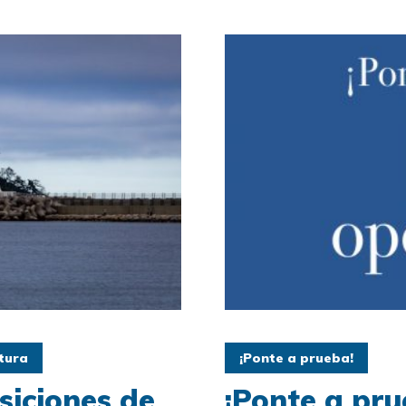
tura
¡Ponte a prueba!
siciones de
¡Ponte a pru