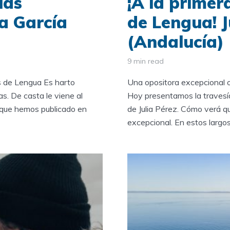
las
¡A la primer
a García
de Lengua! J
(Andalucía)
9 min read
s de Lengua Es harto
Una opositora excepcional o
s. De casta le viene al
Hoy presentamos la travesía
l que hemos publicado en
de Julia Pérez. Cómo verá qu
excepcional. En estos largos