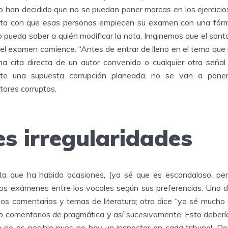
 han decidido que no se puedan poner marcas en los ejercici
sta con que esas personas empiecen su examen con una fórm
o pueda saber a quién modificar la nota. Imginemos que el sant
el examen comience. “Antes de entrar de lleno en el tema que n
a cita directa de un autor convenido o cualquier otra señal 
te una supuesta corrupción planeada, no se van a pone
tores corruptos.
es irregularidades
 que ha habido ocasiones, (ya sé que es escandaloso, pero
los exámenes entre los vocales según sus preferencias. Uno 
a los comentarios y temas de literatura; otro dice “yo sé much
o comentarios de pragmática y así sucesivamente. Esto debería
o no es posible pues no hay un inspector en cada tribunal. 