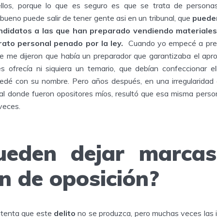
ellos, porque lo que es seguro es que se trata de person
ueno puede salir de tener gente asi en un tribunal, que
puede
ndidatos a las que han preparado vendiendo materiales
rato personal penado por la ley.
Cuando yo empecé a prep
ue me dijeron que había un preparador que garantizaba el ap
es ofrecía ni siquiera un temario, que debían confeccionar e
é con su nombre. Pero años después, en una irregularidad
nal donde fueron opositores míos, resultó que esa misma person
veces.
ueden dejar marcas
 de oposición?
ntenta que este
delito
no se produzca, pero muchas veces las i