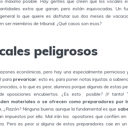
lo máximo posible. Hay gentes que creen que los vocales e
 cantidades extra que ganan, pero están equivocadas. Un fu
a general lo que quiere es disfrutar sus dos meses de vacaci
en ser miembros de tribunal. ¿Qué casos son esos?
cales peligrosos
azones económicas, pero hay una especialmente perniciosa y
l para
prevaricar
; esto es, para poner notas injustas a sabie
 conocidos, o lo que es peor, alumnos porque algunas de estas 
de oposiciones encubiertos. ¿Es esto posible? ¡Y tanto!
den materiales o se ofrecen como preparadores por In
.
¿Razón? Ninguna buena, aunque la fundamental es que
sabe
 impuestos por ello. Mal irán los opositores que confíen en
ra. Pero es peor si alguna de estos preparadores cae en un 