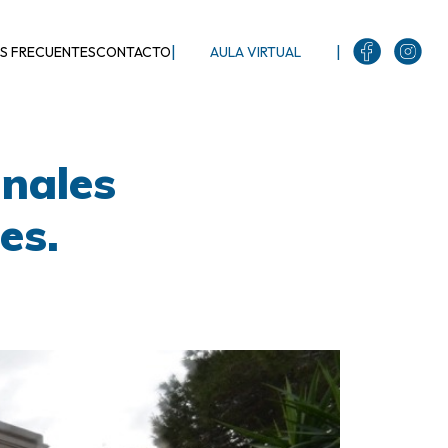
|
|
S FRECUENTES
CONTACTO
AULA VIRTUAL
unales
es.