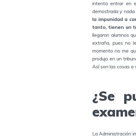
intenta entrar en 
demostrada y nada b
la impunidad a ca
tanto, tienen un t
llegaron alumnos q
extraña, pues no l
momento no me qued
produjo en un tribu
Así son las cosas a 
¿Se p
examen
La Administración i