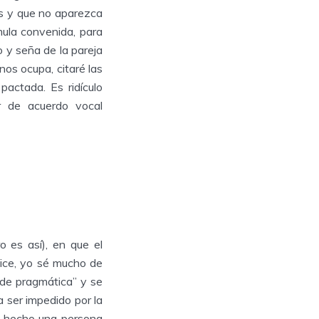
os y que no aparezca
ula convenida, para
o y seña de la pareja
os ocupa, citaré las
pactada. Es ridículo
r de acuerdo vocal
 es así), en que el
dice, yo sé mucho de
o de pragmática” y se
 ser impedido por la
De hecho una persona