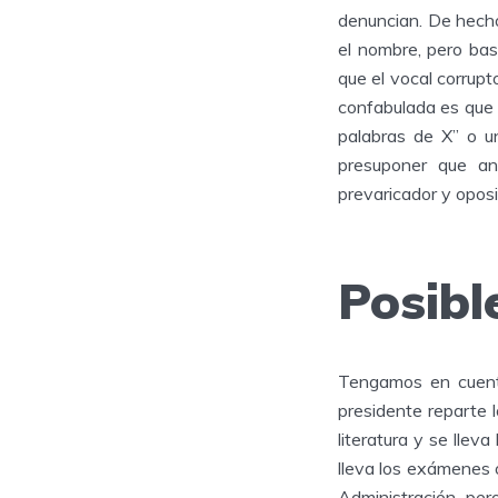
denuncian. De hecho
el nombre, pero ba
que el vocal corrupt
confabulada es que 
palabras de X” o un
presuponer que an
prevaricador y oposi
Posibl
Tengamos en cuenta
presidente reparte 
literatura y se llev
lleva los exámenes 
Administración, per