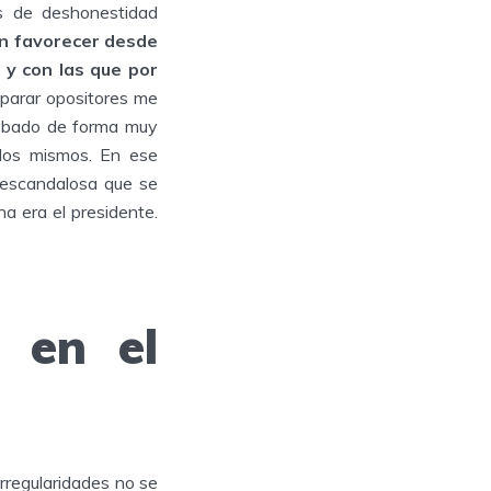
as de deshonestidad
n favorecer desde
 y con las que por
arar opositores me
robado de forma muy
llos mismos. En ese
 escandalosa que se
a era el presidente.
 en el
rregularidades no se