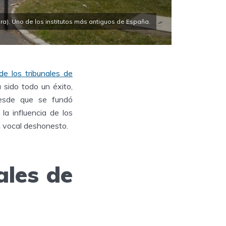
era). Uno de los institutos más antiguos de España.
 de los tribunales de
 sido todo un éxito,
sde que se fundó
a influencia de los
n vocal deshonesto.
ales de