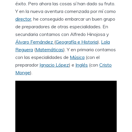
éxito. Pero ahora las cosas sí han dado su fruto.
Y en la nueva aventura comenzada por mí como
director
, he conseguido embarcar un buen grupo
de preparadores de otras especialidades. En
secundaria contamos con Alfredo Hinojosa y
Álvaro Fernández
(
Geografía e Historia
),
Lola
Reguera
(
Matemáticas
). Y en primaria contamos
con las especialidades de
Música
(con el
preparador
Ignacio López
) e
Inglés
(con
Cristo
Monge
).