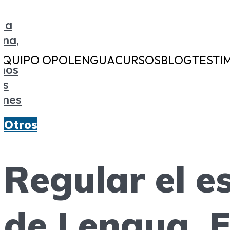
EQUIPO OPOLENGUA
CURSOS
BLOG
TESTI
Otros
Regular el e
de Lengua. F