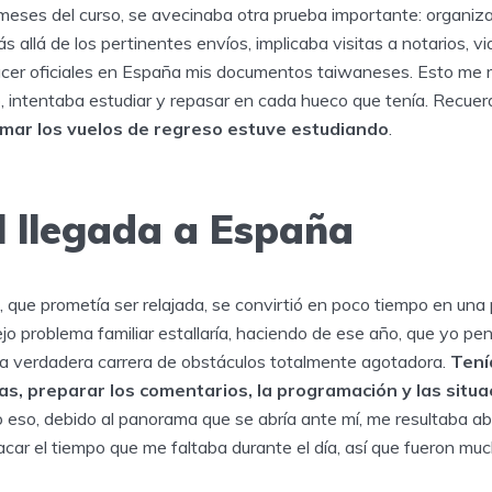
 meses del curso, se avecinaba otra prueba importante: organiz
s allá de los pertinentes envíos, implicaba visitas a notarios, v
acer oficiales en España mis documentos taiwaneses. Esto me 
, intentaba estudiar y repasar en cada hueco que tenía. Recue
mar los vuelos de regreso estuve estudiando
.
il llegada a España
 que prometía ser relajada, se convirtió en poco tiempo en una 
o problema familiar estallaría, haciendo de ese año, que yo pe
una verdadera carrera de obstáculos totalmente agotadora.
Tení
ras, preparar los comentarios, la programación y las situ
eso, debido al panorama que se abría ante mí, me resultaba ab
acar el tiempo que me faltaba durante el día, así que fueron 