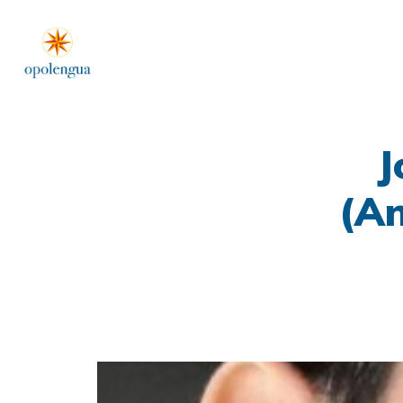
J
(An