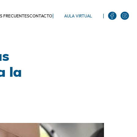
|
|
S FRECUENTES
CONTACTO
AULA VIRTUAL
as
a la