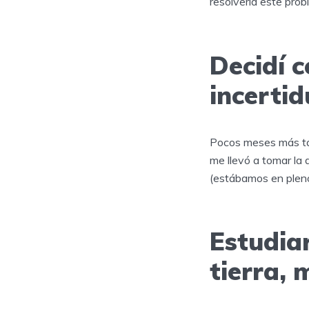
resolvería este pro
Decidí c
incerti
Pocos meses más tar
me llevó a tomar la 
(estábamos en pleno
Estudia
tierra, 