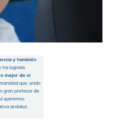
tencia y también
y ha logrado
o mejor de si
umanidad que, unido
un gran profesor de
uí queremos
ativa andaluz.