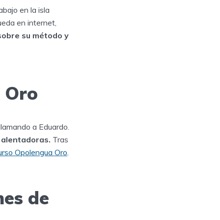
bajo en la isla
ueda en internet,
sobre su método y
a Oro
 llamando a Eduardo.
e alentadoras.
Tras
urso Opolengua Oro
.
nes de