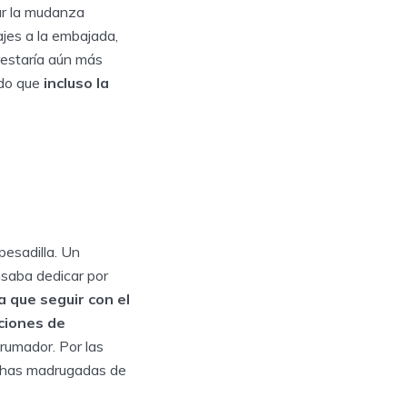
ar la mudanza
iajes a la embajada,
restaría aún más
rdo que
incluso la
pesadilla. Un
nsaba dedicar por
a que seguir con el
aciones de
rumador. Por las
muchas madrugadas de