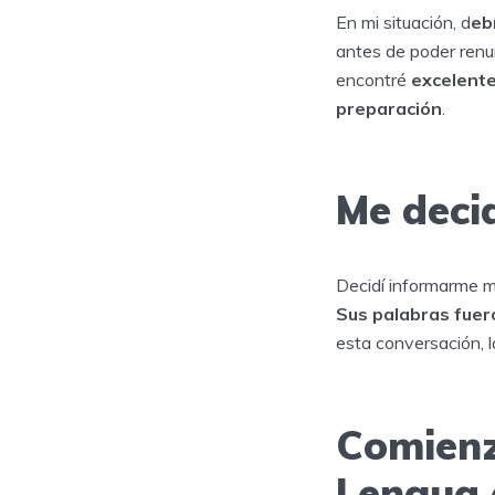
En mi situación, d
eb
antes de poder renun
encontré
excelent
preparación
.
Me deci
Decidí informarme me
Sus palabras fuer
esta conversación, 
Comienz
Lengua 