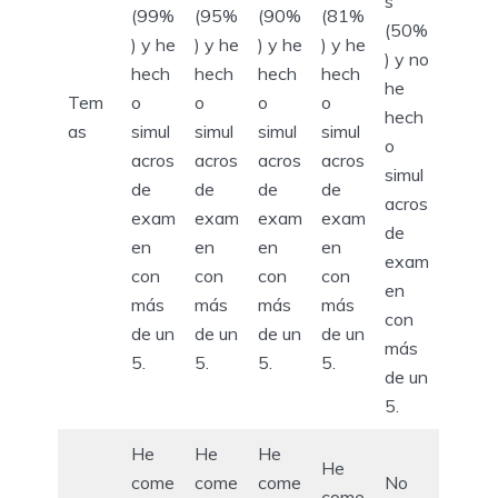
s
(99%
(95%
(90%
(81%
(50%
) y he
) y he
) y he
) y he
) y no
hech
hech
hech
hech
he
Tem
o
o
o
o
hech
as
simul
simul
simul
simul
o
acros
acros
acros
acros
simul
de
de
de
de
acros
exam
exam
exam
exam
de
en
en
en
en
exam
con
con
con
con
en
más
más
más
más
con
de un
de un
de un
de un
más
5.
5.
5.
5.
de un
5.
He
He
He
He
come
come
come
No
come