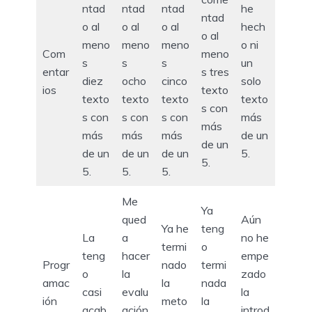
ntad
ntad
ntad
he
ntad
o al
o al
o al
hech
o al
meno
meno
meno
o ni
Com
meno
s
s
s
un
entar
s tres
diez
ocho
cinco
solo
ios
texto
texto
texto
texto
texto
s con
s con
s con
s con
más
más
más
más
más
de un
de un
de un
de un
de un
5.
5.
5.
5.
5.
Me
Ya
qued
Aún
Ya he
teng
La
a
no he
termi
o
teng
hacer
empe
Progr
nado
termi
o
la
zado
amac
la
nada
casi
evalu
la
ión
meto
la
acab
ación
introd