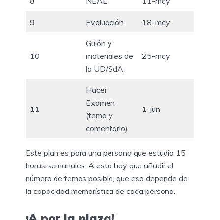
8
NEAE
11-may
9
Evaluación
18-may
Guión y
10
materiales de
25-may
la UD/SdA
Hacer
Examen
11
1-jun
(tema y
comentario)
Este plan es para una persona que estudia 15
horas semanales. A esto hay que añadir el
número de temas posible, que eso depende de
la capacidad memorística de cada persona.
¡A por la plaza!