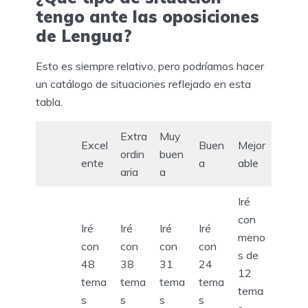
tengo ante las oposiciones
de Lengua?
Esto es siempre relativo, pero podríamos hacer
un catálogo de situaciones reflejado en esta
tabla.
Extra
Muy
Excel
Buen
Mejor
ordin
buen
ente
a
able
aria
a
Iré
con
Iré
Iré
Iré
Iré
meno
con
con
con
con
s de
48
38
31
24
12
tema
tema
tema
tema
tema
s
s
s
s