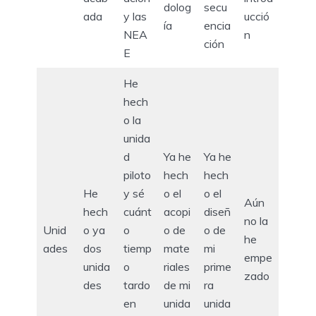
dolog
secu
ada
y las
ucció
ía
encia
NEA
n
ción
E
He
hech
o la
unida
d
Ya he
Ya he
piloto
hech
hech
He
y sé
o el
o el
Aún
hech
cuánt
acopi
diseñ
no la
Unid
o ya
o
o de
o de
he
ades
dos
tiemp
mate
mi
empe
unida
o
riales
prime
zado
des
tardo
de mi
ra
en
unida
unida