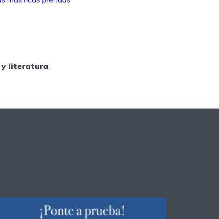
y literatura
,