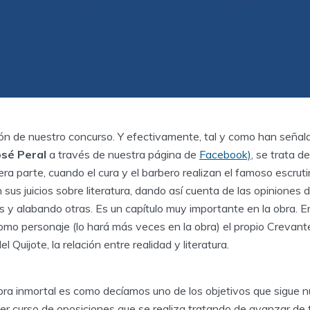
ón de nuestro concurso. Y efectivamente, tal y como han seña
osé Peral
a través de nuestra página de
Facebook)
, se trata d
era parte, cuando el cura y el barbero realizan el famoso escrutin
 sus juicios sobre literatura, dando así cuenta de las opiniones 
s y alabando otras. Es un capítulo muy importante en la obra. 
omo personaje (lo hará más veces en la obra) el propio Crevant
l Quijote, la relación entre realidad y literatura.
obra inmortal es como decíamos uno de los objetivos que sigue n
mer curso de oposiciones que se realiza tratando de avanzar de