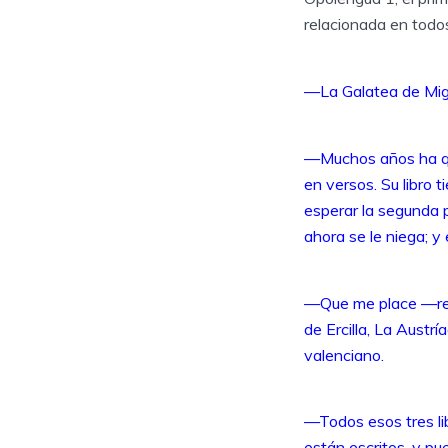
relacionada en todos
—La Galatea de Migu
—Muchos años ha qu
en versos. Su libro 
esperar la segunda p
ahora se le niega; y
—Que me place —resp
de Ercilla, La Austr
valenciano.
—Todos esos tres li
están escritos, y p