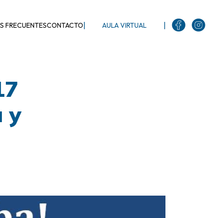
|
|
S FRECUENTES
CONTACTO
AULA VIRTUAL
17
 y