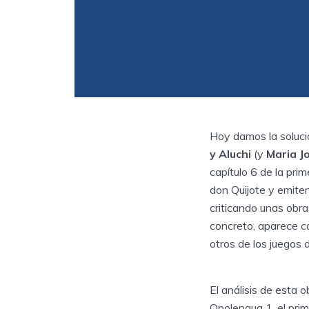
Hoy damos la soluci
y Aluchi
(y
Maria J
capítulo 6 de la prim
don Quijote y emiten
criticando unas obra
concreto, aparece c
otros de los juegos de
El análisis de esta 
Opolengua 1, el pri