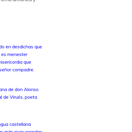
do en desdichas que
a; es menester
isericordia que
, señor compadre.
cana de don Alonso
l de Virués, poeta
ngua castellana
as más ricas prendas