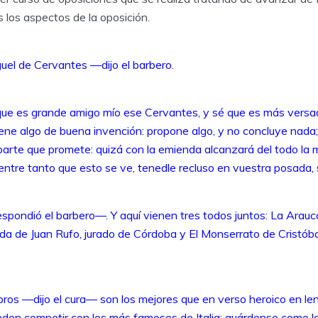
 los aspectos de la oposición.
el de Cervantes —dijo el barbero.
e es grande amigo mío ese Cervantes, y sé que es más versa
tiene algo de buena invención: propone algo, y no concluye nad
arte que promete: quizá con la emienda alcanzará del todo la m
 entre tanto que esto se ve, tenedle recluso en vuestra posada
ondió el barbero—. Y aquí vienen tres todos juntos: La Arau
íada de Juan Rufo, jurado de Córdoba y El Monserrato de Cristóba
bros —dijo el cura— son los mejores que en verso heroico en le
ueden competir con los más famosos de Italia; guárdense como l