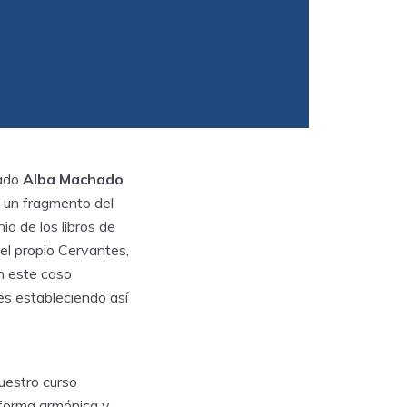
lado
Alba Machado
e un fragmento del
io de los libros de
del propio Cervantes,
En este caso
es estableciendo así
uestro curso
 forma armónica y