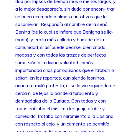
dad por lapsos de tiempo más o menos largos, y
a lo mejor desaparecía, sin duda por encon- trar
un buen acomodo o almas caritativas que la
socorrieran. Respondía al nombre de la señá
Benina (de lo cual se infiere que Benigna se lla-
maba), y era la más callada y humilde de la
comunidad, si así puede decirse; bien criada,
modosa y con todas las trazas de perfecta
sumi- sión a la divina voluntad. Jamás
importunaba a los parroquianos que entraban o
salían; en los repartos, aun siendo leoninos,
nunca formuló protesta, ni se la vio siguiendo de
cerca ni de lejos la bandera turbulenta y
demagógica de la Burlada. Con todas y con
todos hablaba el mis- mo lenguaje afable y
comedido; trataba con miramiento a la Casiana,
con respeto al cojo, y únicamente se permitía
trato confianzudo, aunque sin salirse de los