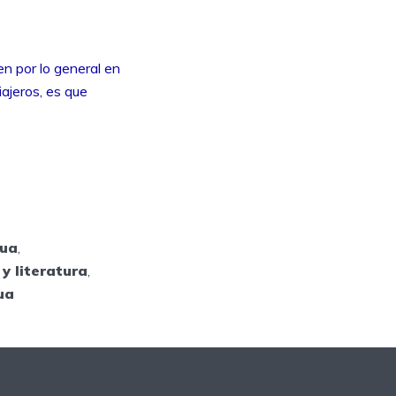
n por lo general en
iajeros, es que
gua
,
y literatura
,
ua