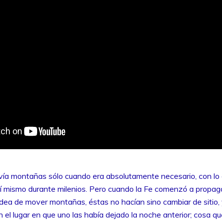
ovía montañas sólo cuando era absolutamente necesario, con lo 
sí mismo durante milenios. Pero cuando la Fe comenzó a propaga
 idea de mover montañas, éstas no hacían sino cambiar de sitio
 en el lugar en que uno las había dejado la noche anterior; cosa q