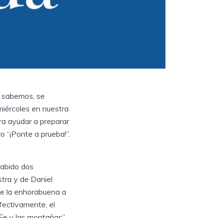
o sabemos, se
miércoles en nuestra
ra ayudar a preparar
o “¡Ponte a prueba!”.
 habido dos
tra y de Daniel
le la enhorabuena a
fectivamente, el
Fe y las montañas”.