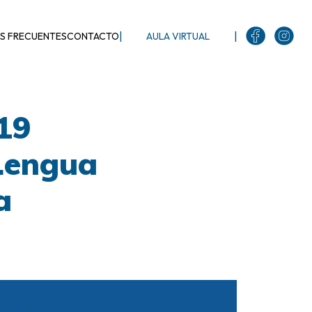
|
|
S FRECUENTES
CONTACTO
AULA VIRTUAL
19
 Lengua
a