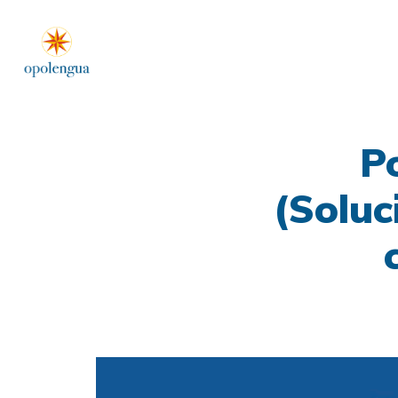
P
(Soluc