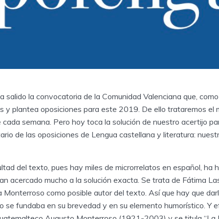
 ha salido la convocatoria de la Comunidad Valenciana que, com
s y plantea oposiciones para este 2019. De ello trataremos el 
 cada semana. Pero hoy toca la solución de nuestro acertijo pa
rio de las oposiciones de Lengua castellana y literatura: nuestr
icultad del texto, pues hay miles de microrrelatos en español, ha
an acercado mucho a la solución exacta. Se trata de Fátima Las
a Monterroso como posible autor del texto. Así que hay que dar
o se fundaba en su brevedad y en su elemento humorístico. Y e
 guatemalteco Augusto Monterroso (1921-2003) y se titula “La 