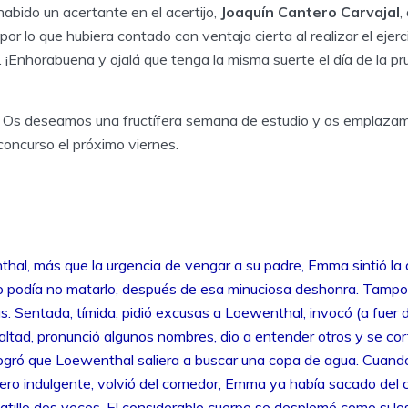
habido un acertante en el acertijo,
Joaquín Cantero Carvajal
,
por lo que hubiera contado con ventaja cierta al realizar el ejerc
D. ¡Enhorabuena y ojalá que tenga la misma suerte el día de la pr
. Os deseamos una fructífera semana de estudio y os emplaza
concurso el próximo viernes.
l, más que la urgencia de vengar a su padre, Emma sintió la de
No podía no matarlo, después de esa minuciosa deshonra. Tampo
as. Sentada, tímida, pidió excusas a Loewenthal, invocó (a fuer d
ealtad, pronunció algunos nombres, dio a entender otros y se cor
Logró que Loewenthal saliera a buscar una copa de agua. Cuando
pero indulgente, volvió del comedor, Emma ya había sacado del 
gatillo dos veces. El considerable cuerpo se desplomó como si l