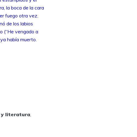
a, la boca de la cara
er fuego otra vez.
nó de los labios
do (“He vengado a
 ya había muerto.
y literatura
,