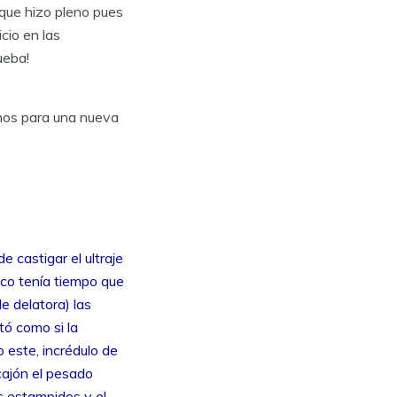
 que hizo pleno pues
icio en las
ueba!
mos para una nueva
 castigar el ultraje
co tenía tiempo que
e delatora) las
tó como si la
 este, incrédulo de
cajón el pesado
os estampidos y el