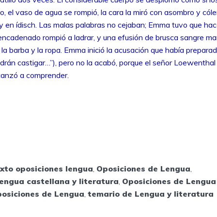
o, el vaso de agua se rompió, la cara la miró con asombro y cóler
l y en ídisch. Las malas palabras no cejaban; Emma tuvo que hac
o encadenado rompió a ladrar, y una efusión de brusca sangre ma
a barba y la ropa. Emma inició la acusación que había prepara
drán castigar…”), pero no la acabó, porque el señor Loewenthal
canzó a comprender.
xto oposiciones lengua
,
Oposiciones de Lengua
,
engua castellana y literatura
,
Oposiciones de Lengua 
posiciones de Lengua
,
temario de Lengua y literatura