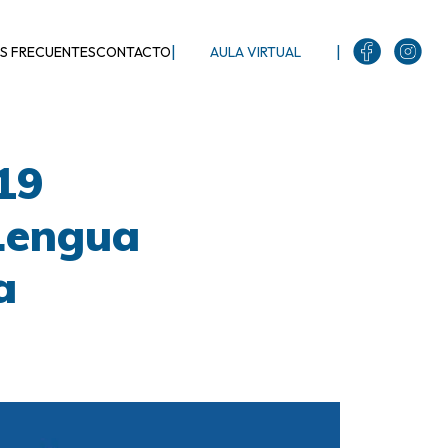
|
|
S FRECUENTES
CONTACTO
AULA VIRTUAL
19
 Lengua
a