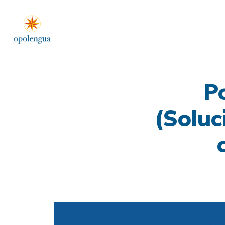
P
(Soluc