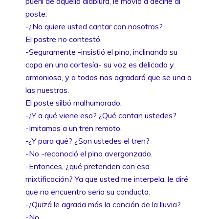
pueril de aquella diablura, le movió a decirle al
poste:
-¿No quiere usted cantar con nosotros?
El postre no contestó.
-Seguramente -insistió el pino, inclinando su
copa en una cortesía- su voz es delicada y
armoniosa, y a todos nos agradará que se una a
las nuestras.
El poste silbó malhumorado.
-¿Y a qué viene eso? ¿Qué cantan ustedes?
-Imitamos a un tren remoto.
-¿Y para qué? ¿Son ustedes el tren?
-No -reconoció el pino avergonzado.
-Entonces, ¿qué pretenden con esa
mixtificación? Ya que usted me interpela, le diré
que no encuentro sería su conducta.
-¿Quizá le agrada más la canción de la lluvia?
-No.