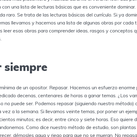
con una lista de lecturas básicas que es conveniente dominar
da raro. Se trata de las lecturas básicas del currículo. Si ya do
temas llevamos y hacernos una lista de algunas obras por cada 
 leer esas obras para comprender ideas, rasgos y conceptos q
.
 siempre
d mínima de un opositor. Repasar. Hacemos un esfuerzo enorme
edicado decenas, centenares de horas a ganar temas. ¿Los va
so no puede ser. Podemos repasar (siguiendo nuestro método) 
 vez a la semana. Si llevamos veinte temas, por poner un ejemp
ientos minutos; es decir, entre cinco y siete horas. Eso quiere de
bandonemos. Como dice nuestro método de estudio, son planta
ecer, démosles agua y riego para que no se mueran. No repasar