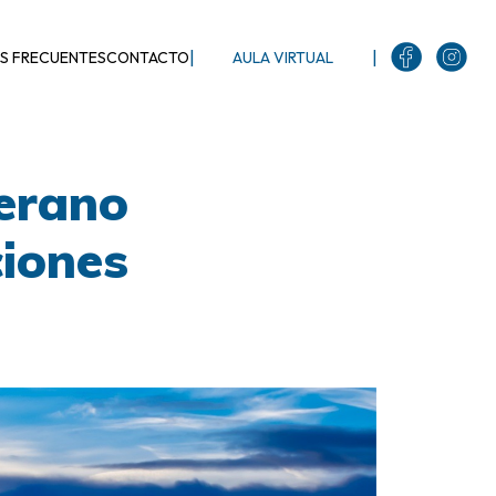
|
|
S FRECUENTES
CONTACTO
AULA VIRTUAL
verano
ciones