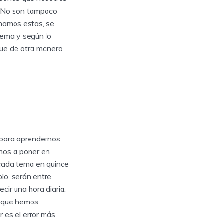
. No son tampoco
minamos estas, se
tema y según lo
ue de otra manera
 para aprendernos
mos a poner en
cada tema en quince
lo, serán entre
cir una hora diaria.
s que hemos
 es el error más