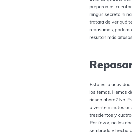
preparamos cuentan 
ningún secreto ni na
tratará de ver qué 
repasamos, podemos
resultan más difusos
Repasar
Esta es la activida
los temas. Hemos d
riesgo ahora? No. E
o veinte minutos una
trescientos y cuatroc
Por favor, no los a
sembrado y hecho cr