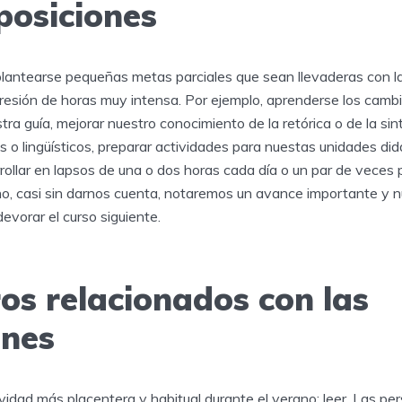
posiciones
lantearse pequeñas metas parciales que sean llevaderas con l
esión de horas muy intensa. Por ejemplo, aprenderse los cambi
ra guía, mejorar nuestro conocimiento de la retórica o de la sint
os o lingüísticos, preparar actividades para nuestas unidades did
rollar en lapsos de una o dos horas cada día o un par de veces 
ano, casi sin darnos cuenta, notaremos un avance importante y 
devorar el curso siguiente.
ros relacionados con las
ones
ividad más placentera y habitual durante el verano: leer. Las p