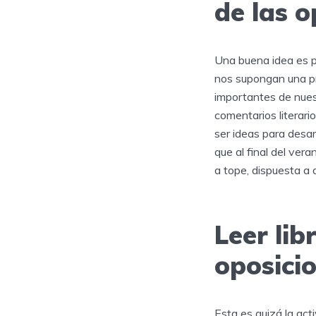
de las o
Una buena idea es p
nos supongan una pr
importantes de nuest
comentarios literari
ser ideas para desar
que al final del ver
a tope, dispuesta a 
Leer lib
oposici
Esta es quizá la act