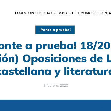
EQUIPO OPOLENGUA
CURSOS
BLOG
TESTIMONIOS
PREGUNTA
¡Ponte a prueba!
onte a prueba! 18/2
ión) Oposiciones de
castellana y literatur
3 febrero, 2020