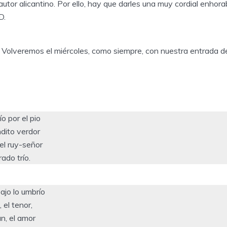
autor alicantino. Por ello, hay que darles una muy cordial enhor
D.
 Volveremos el miércoles, como siempre, con nuestra entrada de 
o por el pio
dito verdor
 el ruy-señor
ado trío.
ajo lo umbrío
 el tenor,
an, el amor