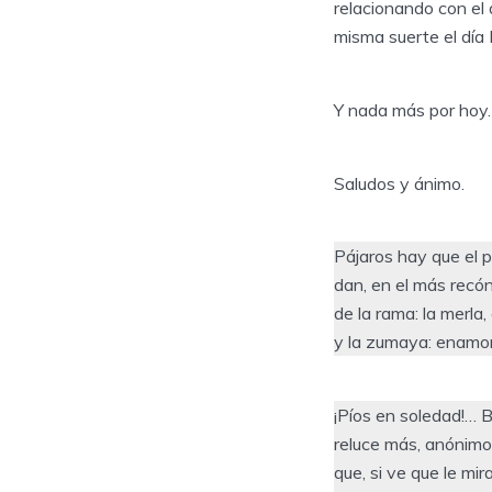
relacionando con el 
misma suerte el día 
Y nada más por hoy.
Saludos y ánimo.
Pájaros hay que el pí
dan, en el más recón
de la rama: la merla,
y la zumaya: enamor
¡Píos en soledad!… B
reluce más, anónimo,
que, si ve que le mir