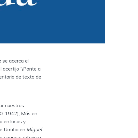
 se acerca el
 acertijo “¡Ponte a
entario de texto de
or nuestros
0-1942), Más en
to en lunas y
e Urrutia en
Miguel
ez parece referirse