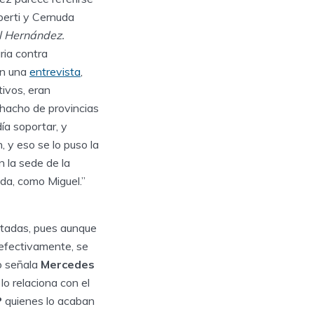
berti y Cernuda
l Hernández.
ria contra
En una
entrevista
,
ivos, eran
hacho de provincias
a soportar, y
, y eso se lo puso la
n la sede de la
ida, como Miguel.”
ertadas, pues aunque
 efectivamente, se
mo señala
Mercedes
lo relaciona con el
P
quienes lo acaban