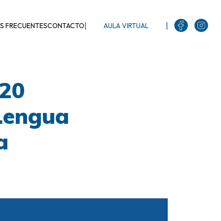
|
|
S FRECUENTES
CONTACTO
AULA VIRTUAL
020
 Lengua
a