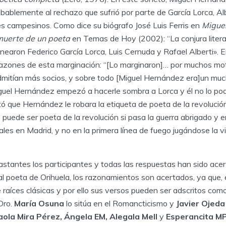
obablemente al rechazo que sufrió por parte de García Lorca, Al
es campesinos. Como dice su biógrafo José Luis Ferris en
Migue
 muerte de un poeta
en Temas de Hoy (2002): “La conjura litera
nearon Federico García Lorca, Luis Cernuda y Rafael Alberti». 
 razones de esta marginación: “[Lo marginaron]… por muchos mot
mitían más socios, y sobre todo [Miguel Hernández era]un muc
uel Hernández empezó a hacerle sombra a Lorca y él no lo podí
ó que Hernández le robara la etiqueta de poeta de la revolución
o puede ser poeta de la revolución si pasa la guerra abrigado y e
ales en Madrid, y no en la primera línea de fuego jugándose la v
bastantes los participantes y todas las respuestas han sido ac
l poeta de Orihuela, los razonamientos son acertados, ya que,
 raíces clásicas y por ello sus versos pueden ser adscritos co
Oro.
María Osuna
lo sitúa en el Romancticismo y
Javier Ojeda
aola Mira Pérez, Ángela EM, Alegala Mell
y
Esperancita M