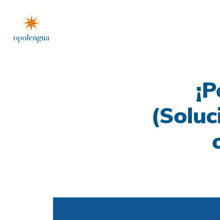
¡P
(Soluc