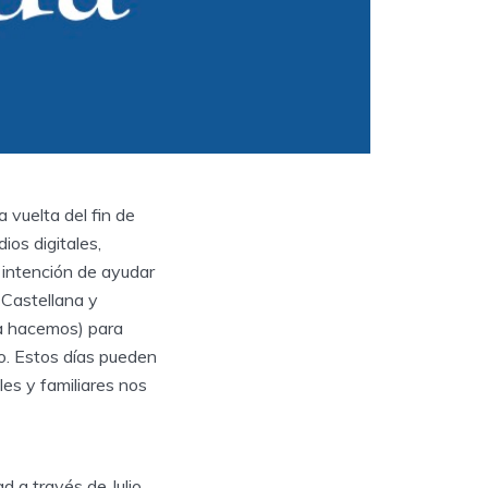
 vuelta del fin de
ios digitales,
 intención de ayudar
 Castellana y
la hacemos) para
o. Estos días pueden
es y familiares nos
d a través de Julio