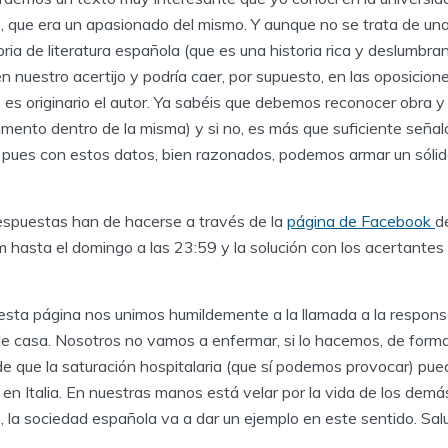
, que era un apasionado del mismo. Y aunque no se trata de un
oria de literatura española (que es una historia rica y deslumbran
n nuestro acertijo y podría caer, por supuesto, en las oposicione
es originario el autor. Ya sabéis que debemos reconocer obra y a
ragmento dentro de la misma) y si no, es más que suficiente señal
o, pues con estos datos, bien razonados, podemos armar un sóli
espuestas han de hacerse a través de la
página de Facebook
d
asta el domingo a las 23:59 y la solución con los acertantes s
sta página nos unimos humildemente a la llamada a la responsa
 de casa. Nosotros no vamos a enfermar, si lo hacemos, de for
e que la saturación hospitalaria (que sí podemos provocar) pue
 en Italia. En nuestras manos está velar por la vida de los dem
 la sociedad española va a dar un ejemplo en este sentido. Sal