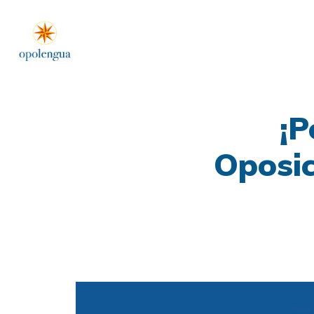
¡P
Oposic