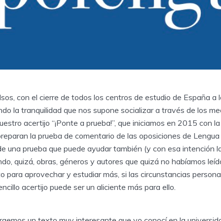
sos, con el cierre de todos los centros de estudio de España a la
 la tranquilidad que nos supone socializar a través de los med
stro acertijo “¡Ponte a prueba!”, que iniciamos en 2015 con la
preparan la prueba de comentario de las oposiciones de Lengua
a de una prueba que puede ayudar también (y con esa intención 
ndo, quizá, obras, géneros y autores que quizá no habíamos leíd
para aprovechar y estudiar más, si las circunstancias personal
ncillo acertijo puede ser un aliciente más para ello.
raemos un texto muy interesante que yo conocí en la universida