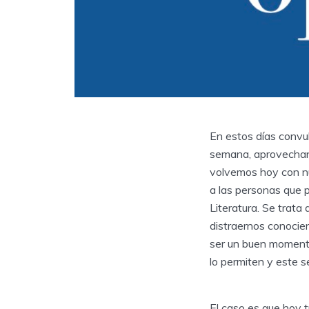
En estos días convul
semana, aprovechando
volvemos hoy con nue
a las personas que 
Literatura. Se trat
distraernos conocie
ser un buen momento 
lo permiten y este se
El caso es que hoy t