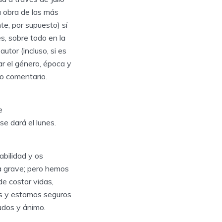
a obra de las más
te, por supuesto) sí
s, sobre todo en la
utor (incluso, si es
ar el género, época y
do comentario.
e
e dará el lunes.
bilidad y os
ma grave; pero hemos
de costar vidas,
ás y estamos seguros
udos y ánimo.