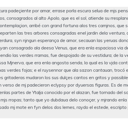
ura padeçiente por amar, errase porla escura selua de mjs pen
s, consagrados al alto Apolo, que es el sol, atiende su rrespla
 contemplaçion, arribé con grand fortuna alos tres camjnos, que s
parten las tres arbores consagradas enel jardin dela ventura,
verdura, syn njngun esperança de amor, secauan las yeruas don
rayan consagrado ala deesa Venus, que era enla espaciosa via d
endio las verdes rramas, fue despojado de su vestidura; de la ve
sa Mjnerva, que era enla angosta senda, la qual es la vjda con
s verdes fojas; e el ruysennor que ala sazon cantauan, trocó el
es gritaderas mudaron los sus dulçes cantos en gritos y passible
n verso de mj padecieron eclypsy por dyuersas figuras. Es de ma
enlas partes de Ytalja conocido por el alazan, fue tornado del so
s mjs rropas; tanto que yo dubdaua delo conoçer, y mjrando enla
jsado mj mote en fyn delos dos lemes, raydo el estede, escripto p