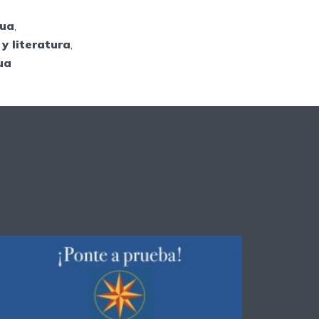
gua
,
y literatura
,
ua