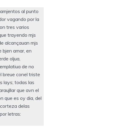
samjentos al punto
ndor vagando por la
on tres varios
 que trayendo mjs
de alcançauan mjs
e bjen amar, en
rde oljua,
templatiua de no
 breue conel triste
s lays; todas las
raujllar que avn el
n que es oy dia, del
 corteza delas
or letras: