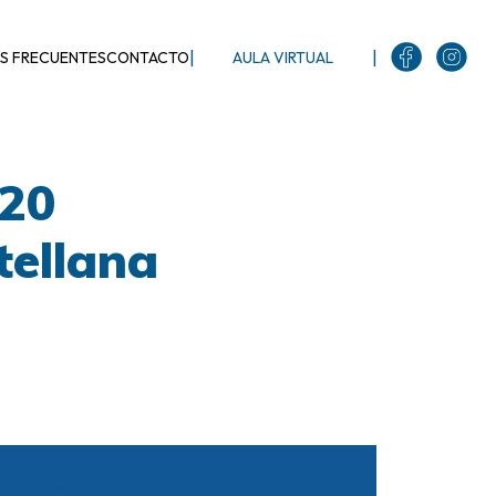
|
|
S FRECUENTES
CONTACTO
AULA VIRTUAL
020
tellana