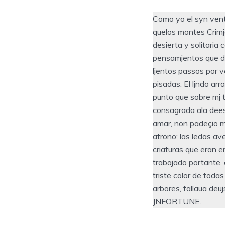
Como yo el syn vent
quelos montes Crimjo
desierta y solitaria
pensamjentos que de
ljentos passos por 
pisadas. El ljndo ar
punto que sobre mj t
consagrada ala dees
amar, non padeçio ma
atrono; las ledas av
criaturas que eran e
trabajado portante, 
triste color de toda
arbores, fallaua deu
JNFORTUNE.