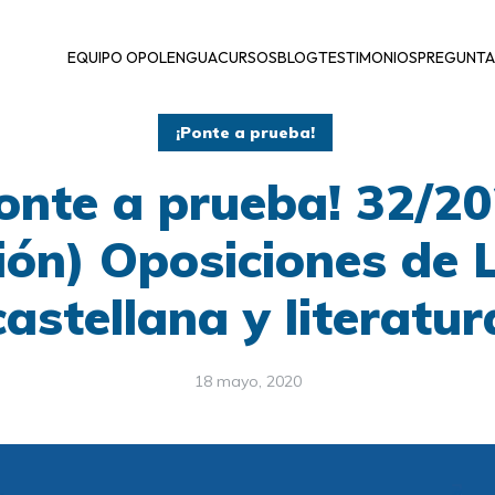
EQUIPO OPOLENGUA
CURSOS
BLOG
TESTIMONIOS
PREGUNTA
¡Ponte a prueba!
onte a prueba! 32/2
ión) Oposiciones de
castellana y literatur
18 mayo, 2020