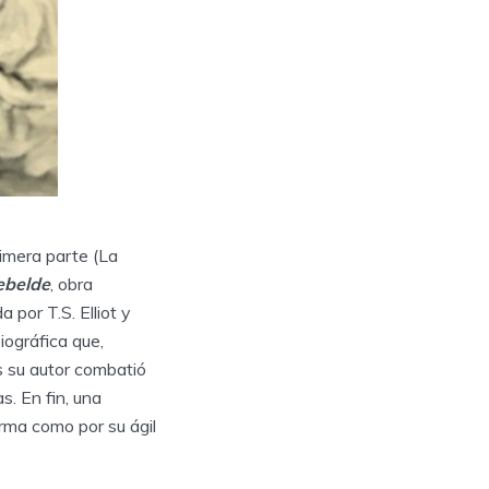
rimera parte (La
rebelde
, obra
por T.S. Elliot y
ográfica que,
s su autor combatió
. En fin, una
rma como por su ágil