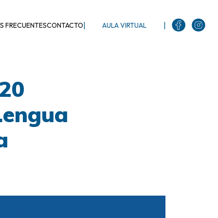
|
|
S FRECUENTES
CONTACTO
AULA VIRTUAL
020
 Lengua
a