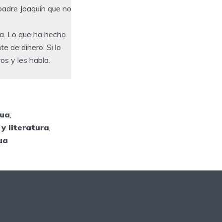
 padre Joaquín que no
ua. Lo que ha hecho
te de dinero. Si lo
os y les habla.
gua
,
y literatura
,
ua