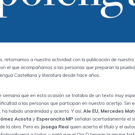
, retornamos a nuestra actividad con la publicación de nuestro 
 con el que acompañamos a las personas que preparan la prueb
Lengua Castellana y literatura desde hace años.
de semana que en esta ocasión se trataba de un texto muy espec
ificultad a las personas que participan en nuestro acertijo. Sin 
, ha habido unanimidad y acierto. Y así,
Ale EU, Mercedes Mat
 Gómez Acosta
y
Esperancita MP
señalan acertadamente el si
de la obra. Pero es
Josega Rea
l quien acierta el título y el auto
 ¡Enhorabuena a todos y ojalá que el Dia D tengan la misma fort