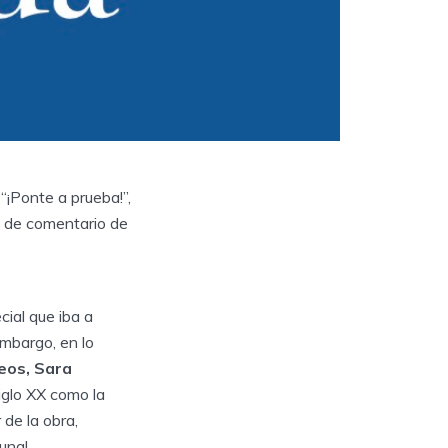
“¡Ponte a prueba!”,
a de comentario de
ial que iba a
embargo, en lo
eos, Sara
glo XX como la
r de la obra,
una!