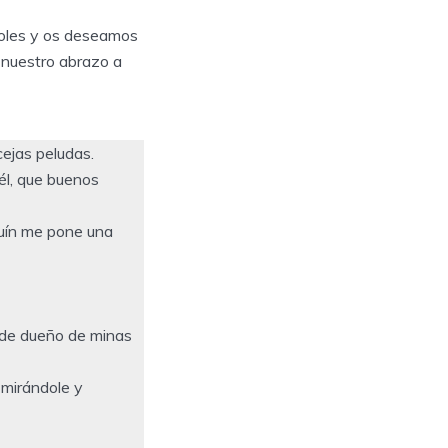
coles y os deseamos
 nuestro abrazo a
cejas peludas.
 él, que buenos
quín me pone una
jo de dueño de minas
 mirándole y