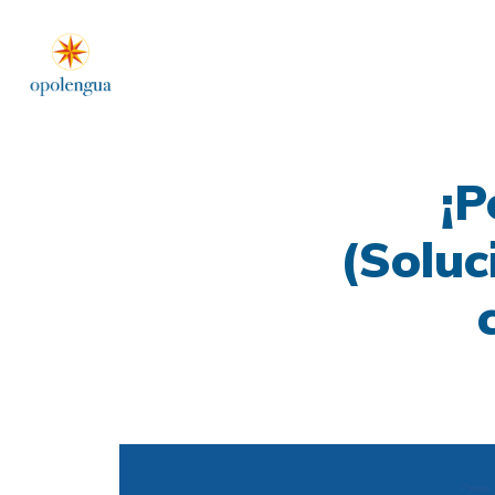
¡P
(Soluc