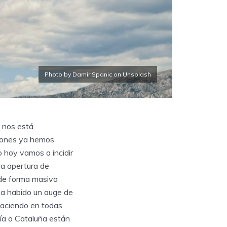
Photo by Damir Spanic on Unsplash
 nos está
siones ya hemos
 hoy vamos a incidir
la apertura de
 de forma masiva
ha habido un auge de
haciendo en todas
cía o Cataluña están