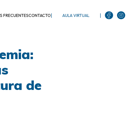
|
|
S FRECUENTES
CONTACTO
AULA VIRTUAL
emia:
as
tura de