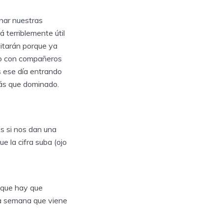
inar nuestras
 terriblemente útil
itarán porque ya
do con compañeros
s ese día entrando
más que dominado.
es si nos dan una
e la cifra suba (ojo
y que hay que
La semana que viene