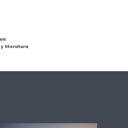
gua
,
y literatura
,