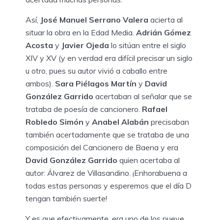
Así,
José Manuel Serrano Valera
acierta al
situar la obra en la Edad Media.
Adrián Gómez
Acosta
y
Javier Ojeda
lo sitúan entre el siglo
XIV y XV (y en verdad era difícil precisar un siglo
u otro, pues su autor vivió a caballo entre
ambos).
Sara Piélagos Martín
y
David
González Garrido
acertaban al señalar que se
trataba de poesía de cancionero.
Rafael
Robledo Simón
y
Anabel Alabán
precisaban
también acertadamente que se trataba de una
composición del Cancionero de Baena y era
David González Garrido
quien acertaba al
autor: Álvarez de Villasandino. ¡Enhorabuena a
todas estas personas y esperemos que el día D
tengan también suerte!
Y es que efectivamente, era uno de los nueve