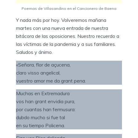
Poemas de Villasandino en el Cancionero de Baena
Y nada más por hoy. Volveremos mañana
martes con una nueva entrada de nuestra
bitácora de las oposiciones. Nuestro recuerdo a
las víctimas de la pandemia y a sus familiares.
Saludos y ánimo.
«Señora, flor de açucena,
claro visso angelical,
vuestro amor me da grant pena.
Muchas en Extremadura
vos han grant envidia pura,
por cuantas han fermusura:
dubdo mucho si fue tal
en su tiempo Policena.