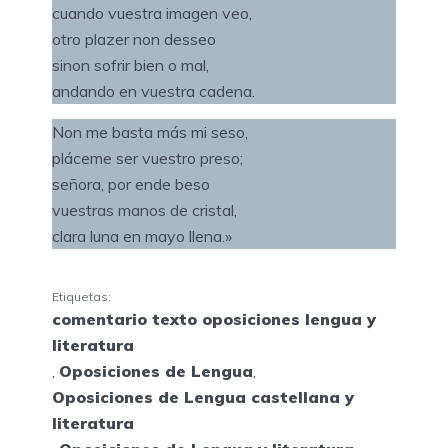
cuando vuestra imagen veo,
otro plazer non desseo
sinon sofrir bien o mal,
andando en vuestra cadena.
Non me basta más mi seso,
pláceme ser vuestro preso;
señora, por ende beso
vuestras manos de cristal,
clara luna en mayo llena.»
Etiquetas:
comentario texto oposiciones lengua y
literatura
,
Oposiciones de Lengua
,
Oposiciones de Lengua castellana y
literatura