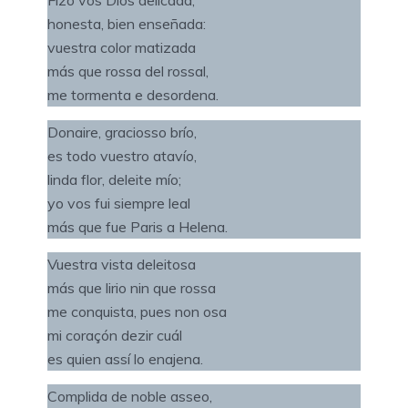
Fizo vos Dios delicada,
honesta, bien enseñada:
vuestra color matizada
más que rossa del rossal,
me tormenta e desordena.
Donaire, graciosso brío,
es todo vuestro atavío,
linda flor, deleite mío;
yo vos fui siempre leal
más que fue Paris a Helena.
Vuestra vista deleitosa
más que lirio nin que rossa
me conquista, pues non osa
mi coraçón dezir cuál
es quien assí lo enajena.
Complida de noble asseo,