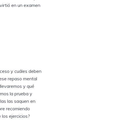
virtió en un examen
oceso y cuáles deben
n ese repaso mental
 llevaremos y qué
amos la prueba y
olas las saquen en
mpre recomiendo
los ejercicios?