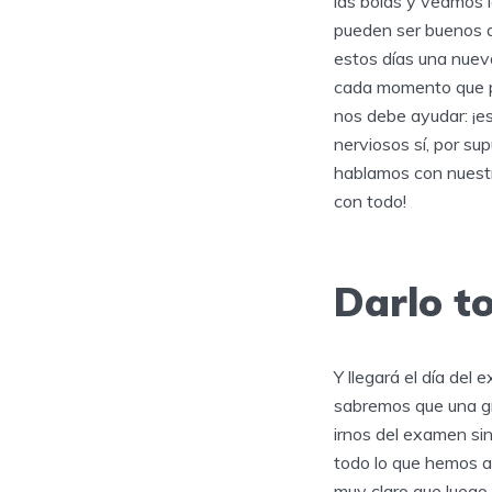
las bolas y veamos l
pueden ser buenos a
estos días una nuev
cada momento que pa
nos debe ayudar: ¡
nerviosos sí, por su
hablamos con nuestr
con todo!
Darlo t
Y llegará el día del
sabremos que una gr
irnos del examen si
todo lo que hemos a
muy claro que lueg