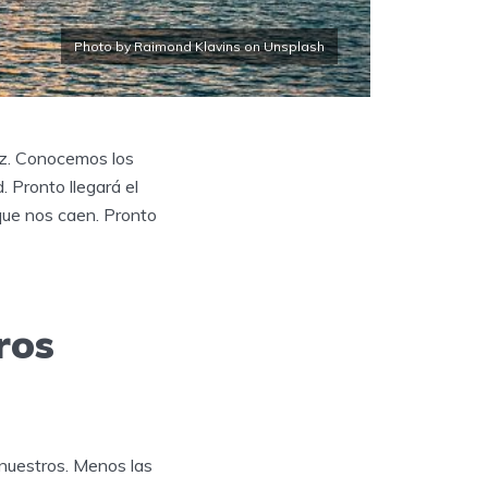
Photo by Raimond Klavins on Unsplash
ez. Conocemos los
 Pronto llegará el
que nos caen. Pronto
ros
 nuestros. Menos las