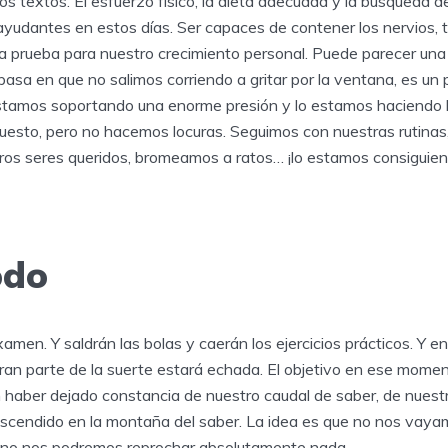
os textos. El esfuerzo físico, la dieta adecuada y la búsqueda d
yudantes en estos días. Ser capaces de contener los nervios, 
a prueba para nuestro crecimiento personal. Puede parecer una
sa en que no salimos corriendo a gritar por la ventana, es un
estamos soportando una enorme presión y lo estamos haciendo 
puesto, pero no hacemos locuras. Seguimos con nuestras rutinas
os seres queridos, bromeamos a ratos… ¡lo estamos consiguie
odo
 examen. Y saldrán las bolas y caerán los ejercicios prácticos. Y
an parte de la suerte estará echada. El objetivo en ese momen
n haber dejado constancia de nuestro caudal de saber, de nuest
scendido en la montaña del saber. La idea es que no nos vayamo
o no nos podremos reprochar absolutamente nada.