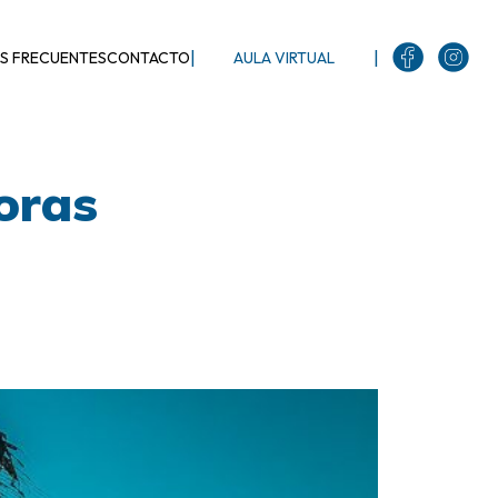
|
|
S FRECUENTES
CONTACTO
AULA VIRTUAL
oras