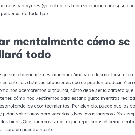
aradas y mayores (yo entonces tenía veinticinco años) se con
personas de todo tipo.
zar mentalmente cómo se
llará todo
y que una buena idea es imaginar cómo va a desarrollarse el pr
nes ante las distintas situaciones que se puedan producir. Y e
ómo nos acercaremos al tribunal, cómo debe ser la carpeta que
tener, cómo nos vestiremos para estar a gusto mientras realiz
esarrollando los acontecimientos. Por ejemplo, puede que las b
y pidan voluntarios para sacarlas. ¿Nos levantaremos? Yo sie
las bien. ¿Qué haremos si nos dejan repartirnos el tiempo entre 
r claro en nuestra mente.