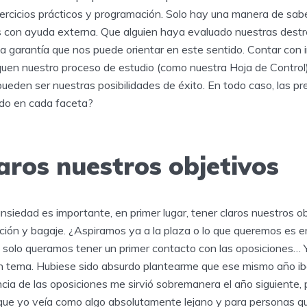
ercicios prácticos y programación. Solo hay una manera de sab
es con ayuda externa. Que alguien haya evaluado nuestras destr
ta garantía que nos puede orientar en este sentido. Contar con
iquen nuestro proceso de estudio (como nuestra Hoja de Control
pueden ser nuestras posibilidades de éxito. En todo caso, las p
do en cada faceta?
aros nuestros objetivos
ansiedad es importante, en primer lugar, tener claros nuestros ob
ión y bagaje. ¿Aspiramos ya a la plaza o lo que queremos es ent
 solo queramos tener un primer contacto con las oposiciones… Y
n tema. Hubiese sido absurdo plantearme que ese mismo año iba
encia de las oposiciones me sirvió sobremanera el año siguiente, 
 que yo veía como algo absolutamente lejano y para personas q