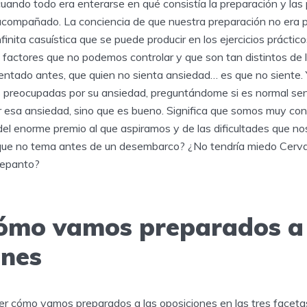
ando todo era enterarse en qué consistía la preparación y las 
acompañado. La conciencia de que nuestra preparación no era pe
infinita casuística que se puede producir en los ejercicios práctic
s factores que no podemos controlar y que son tan distintos de
ntado antes, que quien no sienta ansiedad… es que no siente.
 preocupadas por su ansiedad, preguntándome si es normal senti
r esa ansiedad, sino que es bueno. Significa que somos muy con
del enorme premio al que aspiramos y de las dificultades que n
que no tema antes de un desembarco? ¿No tendría miedo Cerv
 Lepanto?
ómo vamos preparados a
ones
r cómo vamos preparados a las oposiciones en las tres facetas