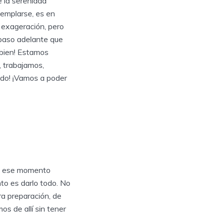
e la serenidad
templarse, es en
 exageración, pero
 paso adelante que
bien! Estamos
, trabajamos,
ndo! ¡Vamos a poder
 en ese momento
to es darlo todo. No
ra preparación, de
s de allí sin tener