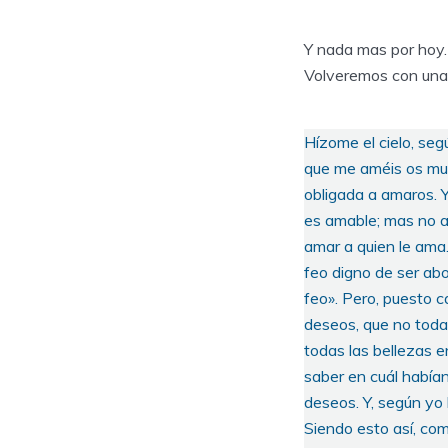
Y nada mas por hoy. 
Volveremos con una 
Hízome el cielo, seg
que me améis os mue
obligada a amaros. 
es amable; mas no a
amar a quien le ama.
feo digno de ser ab
feo». Pero, puesto c
deseos, que no todas
todas las bellezas 
saber en cuál habían 
deseos. Y, según yo 
Siendo esto así, com