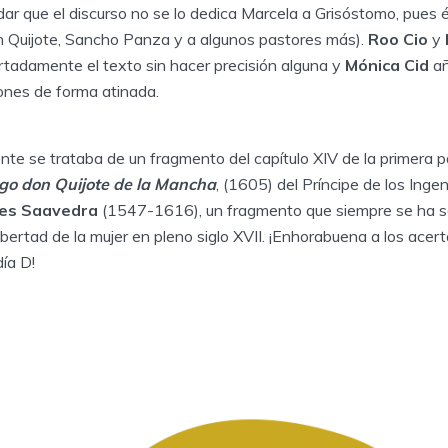
ar que el discurso no se lo dedica Marcela a Grisóstomo, pues 
n Quijote, Sancho Panza y a algunos pastores más).
Roo Cio
y
rtadamente el texto sin hacer precisión alguna y
Mónica Cid
añ
ones de forma atinada.
nte se trataba de un fragmento del capítulo XIV de la primera 
lgo don Quijote de la Mancha
, (1605) del Príncipe de los Inge
tes Saavedra
(1547-1616), un fragmento que siempre se ha 
 libertad de la mujer en pleno siglo XVII. ¡Enhorabuena a los acer
día D!