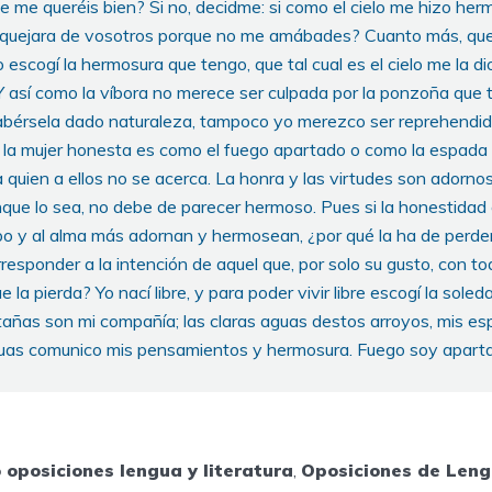
 me queréis bien? Si no, decidme: si como el cielo me hizo her
e quejara de vosotros porque no me amábades? Cuanto más, qu
 escogí la hermosura que tengo, que tal cual es el cielo me la dio
. Y así como la víbora no merece ser culpada por la ponzoña que 
habérsela dado naturaleza, tampoco yo merezco ser reprehendid
 la mujer honesta es como el fuego apartado o como la espada a
a quien a ellos no se acerca. La honra y las virtudes son adornos 
nque lo sea, no debe de parecer hermoso. Pues si la honestidad 
rpo y al alma más adornan y hermosean, ¿por qué la ha de perde
responder a la intención de aquel que, por solo su gusto, con t
e la pierda? Yo nací libre, y para poder vivir libre escogí la sole
añas son mi compañía; las claras aguas destos arroyos, mis esp
aguas comunico mis pensamientos y hermosura. Fuego soy apart
 oposiciones lengua y literatura
,
Oposiciones de Len