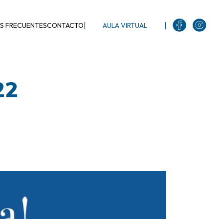
|
|
S FRECUENTES
CONTACTO
AULA VIRTUAL
22