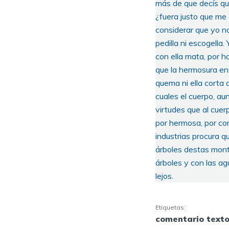
más de que decís que
¿fuera justo que m
considerar que yo no
pedilla ni escogella
con ella mata, por 
que la hermosura en
quema ni ella corta 
cuales el cuerpo, au
virtudes que al cue
por hermosa, por cor
industrias procura qu
árboles destas mont
árboles y con las 
lejos.
Etiquetas:
comentario texto