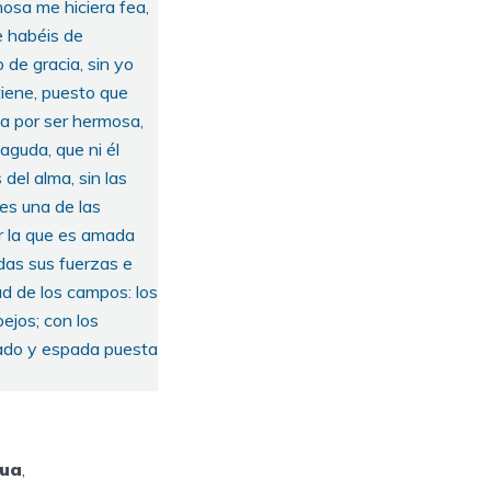
mosa me hiciera fea,
e habéis de
 de gracia, sin yo
tiene, puesto que
a por ser hermosa,
guda, que ni él
del alma, sin las
es una de las
r la que es amada
odas sus fuerzas e
dad de los campos: los
ejos; con los
ado y espada puesta
gua
,