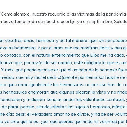
Como siempre, nuestro recuerdo a las víctimas de la pandemia y
nueva temporada de nuestro acertijo ya en septiembre, Saludo
ún vosotros decís, hermosa, y de tal manera, que, sin ser podero
ve mi hermosura, y por el amor que me mostráis decís y aun qu
Yo conozco, con el natural entendimiento que Dios me ha dado,
lcanzo que, por razón de ser amado, esté obligado lo que es 
 Y más, que podría acontecer que el amador de lo hermoso fuese
orrecido, cae muy mal el decir «Quiérote por hermosa: hasme d
aso que corran igualmente las hermosuras, no por eso han de cor
 hermosuras enamoran: que algunas alegran la vista y no rinden
enamorasen y rindiesen, sería un andar las voluntades confusas
de parar, porque, siendo infinitos los sujetos hermosos, infinito
he oído decir, el verdadero amor no se divide, y ha de ser volunt
o yo creo que lo es, ¿por qué queréis que rinda mi voluntad por 