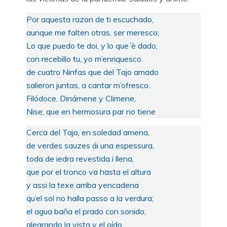
Por aquesta razon de ti escuchado,
aunque me falten otras, ser meresco;
Lo que puedo te doi, y lo que´è dado,
con recebillo tu, yo m’enriquesco.
de cuatro Ninfas que del Tajo amado
salieron juntas, a cantar m’ofresco:
Filódoce, Dinámene y Climene,
Nise, que en hermosura par no tiene
Cerca del Tajo, en soledad amena,
de verdes sauzes ái una espessura,
toda de iedra revestida i llena,
que por el tronco va hasta el altura
y assi la texe arriba yencadena
qu’el sol no halla passo a la verdura;
el agua baña el prado con sonido,
alegrando la vista y el oído.