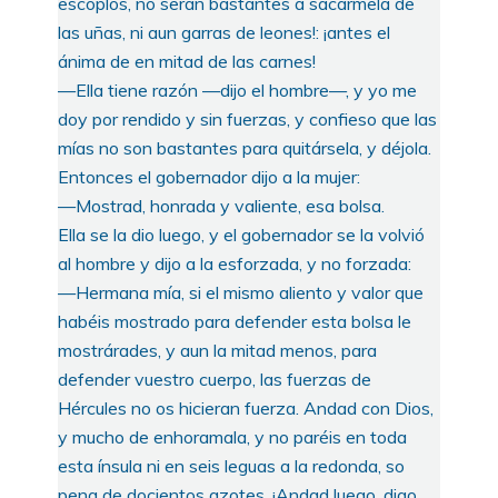
escoplos, no serán bastantes a sacármela de
las uñas, ni aun garras de leones!: ¡antes el
ánima de en mitad de las carnes!
—Ella tiene razón —dijo el hombre—, y yo me
doy por rendido y sin fuerzas, y confieso que las
mías no son bastantes para quitársela, y déjola.
Entonces el gobernador dijo a la mujer:
—Mostrad, honrada y valiente, esa bolsa.
Ella se la dio luego, y el gobernador se la volvió
al hombre y dijo a la esforzada, y no forzada:
—Hermana mía, si el mismo aliento y valor que
habéis mostrado para defender esta bolsa le
mostrárades, y aun la mitad menos, para
defender vuestro cuerpo, las fuerzas de
Hércules no os hicieran fuerza. Andad con Dios,
y mucho de enhoramala, y no paréis en toda
esta ínsula ni en seis leguas a la redonda, so
pena de docientos azotes. ¡Andad luego, digo,