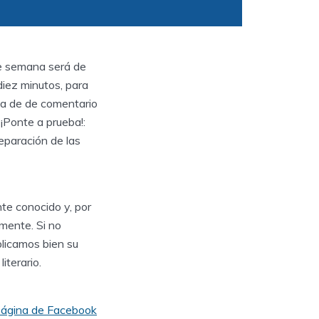
de semana será de
diez minutos, para
ba de de comentario
 ¡Ponte a prueba!:
eparación de las
te conocido y, por
lmente. Si no
licamos bien su
terario.
ágina de Facebook