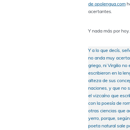
de opolengua.com
ha
acertantes.
Y nada más por hoy.
Y a lo que decís, se
no anda muy acertado
griego, ni Virgilio n
escribieron en la le
alteza de sus concep
naciones, y que no s
el vizcaíno que escri
con la poesía de rom
otras ciencias que 
yerro, porque, según
poeta natural sale poe