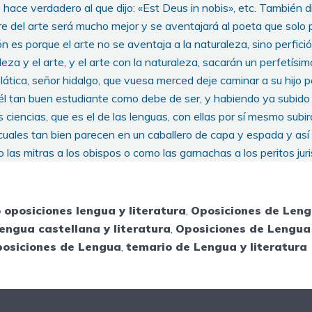
ace verdadero al que dijo: «Est Deus in nobis», etc. También di
 del arte será mucho mejor y se aventajará al poeta que solo p
zón es porque el arte no se aventaja a la naturaleza, sino perfició
eza y el arte, y el arte con la naturaleza, sacarán un perfetísim
plática, señor hidalgo, que vuesa merced deje caminar a su hijo p
 él tan buen estudiante como debe de ser, y habiendo ya subido
s ciencias, que es el de las lenguas, con ellas por sí mesmo subir
cuales tan bien parecen en un caballero de capa y espada y así
as mitras a los obispos o como las garnachas a los peritos juri
 oposiciones lengua y literatura
,
Oposiciones de Len
engua castellana y literatura
,
Oposiciones de Lengua 
posiciones de Lengua
,
temario de Lengua y literatura