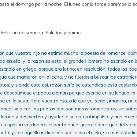
sta el domingo por la noche. El lunes por la tarde daremos la sol
 Feliz fin de semana. Saludos y ánimo.
ñor, que vuestro hijo no estima mucho la poesía de romance, do
 en ello, y la razón es esta: el grande Homero no escribió en l
o escribió en griego, porque era latino; en resolución, todos los p
ngua que mamaron en la leche, y no fueron a buscar las estranjer
tos; y siendo esto así, razón sería se estendiese esta costumb
e desestimase el poeta alemán porque escribe en su lengua, ni e
be en la suya. Pero vuestro hijo, a lo que yo, señor, imagino, no
ance, sino con los poetas que son meros romancistas, sin saber
adornen y despierten y ayuden a su natural impulso, y aun en e
 es opinión verdadera, el poeta nace: quieren decir que del vien
ta, y con aquella inclinación que le dio el cielo, sin más estudio n