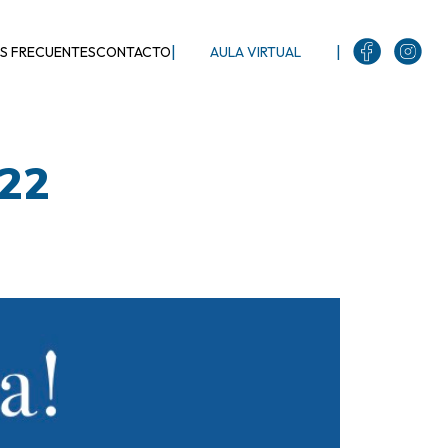
|
|
S FRECUENTES
CONTACTO
AULA VIRTUAL
022