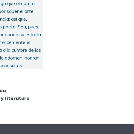
go que el natural
or saber el arte
nala; así que,
o poeta. Sea, pues,
or donde su estrella
 felicemente el
á a la cumbre de las
 le adornan, honran
sconsultos.
gua
,
y literatura
,