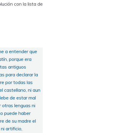
ución con la lista de
ime a entender que
atín, porque era
oetas antiguos
as para declarar la
re por todas las
l castellano, ni aun
 debe de estar mal
 otras lenguas ni
sto puede haber
tre de su madre el
i artificio,