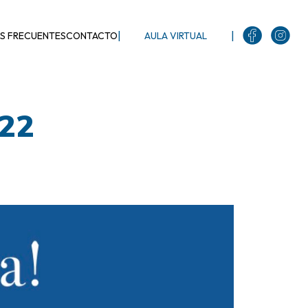
|
|
S FRECUENTES
CONTACTO
AULA VIRTUAL
022