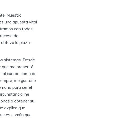
nte. Nuestro
es una apuesta vital
stramos con todos
proceso de
obtuvo la plaza.
os sistemas. Desde
z que me presenté
so al cuerpo como de
 siempre, me gustase
emana para ser el
ircunstancia, he
sonas a obtener su
ue explica que
 que es común que