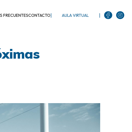
|
|
S FRECUENTES
CONTACTO
AULA VIRTUAL
óximas