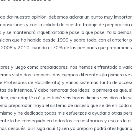
s de dar nuestra opinión, debemos aclarar un punto muy importa
posiciones y con la calidad de nuestro trabajo de preparación 
 y se mantendrá inquebrantable pase lo que pase. Ya lo demo
sición que ha habido desde 1999 y sobre todo, con el anterior 
re 2008 y 2010, cuando el 70% de las personas que preparamos 
ores y luego como preparadores, nos hemos enfrentado a vari
os visto dos temarios, dos cuerpos diferentes (la primera ve
de Profesores de Bachillerato) y varios sistemas tanto de acce
stas de interinos. Y debo remarcar dos ideas: la primera es que,
o, me adapté a él y estudié seis horas diarias seis días a la s
como preparador, haya el sistema de acceso que se dé en cada c
 mismo y he dedicado todos mis esfuerzos a ayudar a otras per
nte lo he conseguido en todas las circunstancias y eso es lo q
años después, aún siga aquí. Quien yo preparo podrá atestiguar