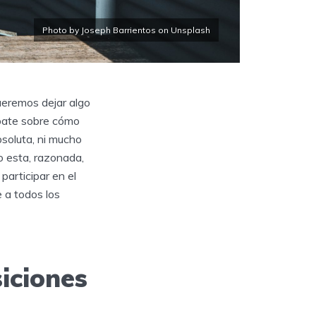
Photo by Joseph Barrientos on Unsplash
ueremos dejar algo
ebate sobre cómo
bsoluta, ni mucho
o esta, razonada,
participar en el
 a todos los
iciones