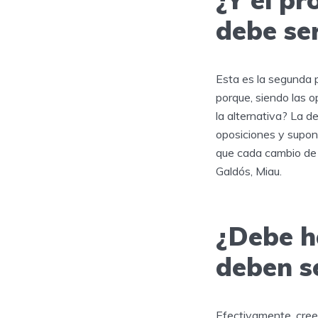
debe se
Esta es la segunda 
porque, siendo las o
la alternativa? La d
oposiciones y suponí
que cada cambio de 
Galdós, Miau.
¿Debe h
deben s
Efectivamente, cree