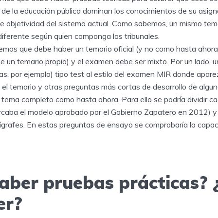
d de la educación pública dominan los conocimientos de su asignat
 de objetividad del sistema actual. Como sabemos, un mismo te
diferente según quien componga los tribunales.
eemos que debe haber un temario oficial (y no como hasta ahora
e un temario propio) y el examen debe ser mixto. Por un lado, u
as, por ejemplo) tipo test al estilo del examen MIR donde apar
el temario y otras preguntas más cortas de desarrollo de algu
n tema completo como hasta ahora. Para ello se podría dividir c
caba el modelo aprobado por el Gobierno Zapatero en 2012) y 
ígrafes. En estas preguntas de ensayo se comprobaría la capa
aber pruebas prácticas?
er?