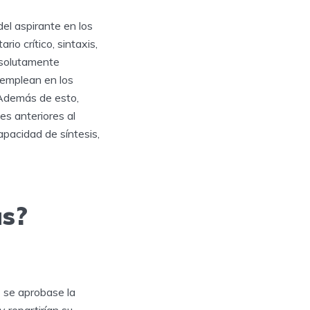
l aspirante en los
rio crítico, sintaxis,
bsolutamente
e emplean en los
 Además de esto,
nes anteriores al
pacidad de síntesis,
as?
z se aprobase la