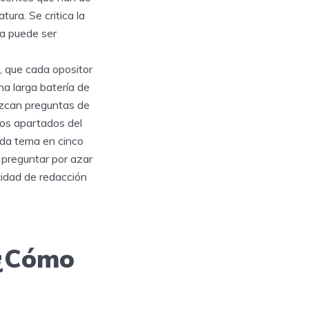
ura. Se critica la
ma puede ser
, que cada opositor
na larga batería de
ezcan preguntas de
nos apartados del
ada tema en cinco
preguntar por azar
cidad de redacción
 ¿Cómo