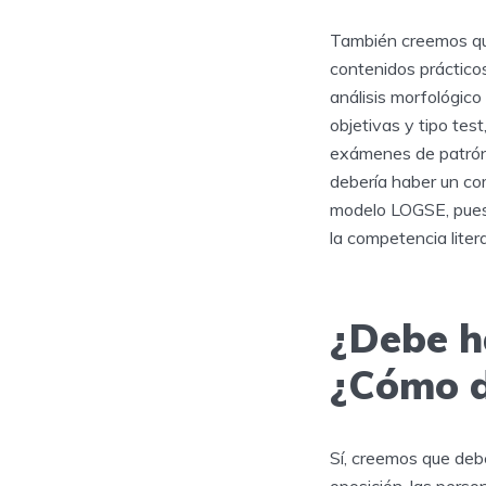
También creemos que
contenidos prácticos 
análisis morfológic
objetivas y tipo tes
exámenes de patrón 
debería haber un come
modelo LOGSE, pues 
la competencia litera
¿Debe h
¿Cómo d
Sí, creemos que debe