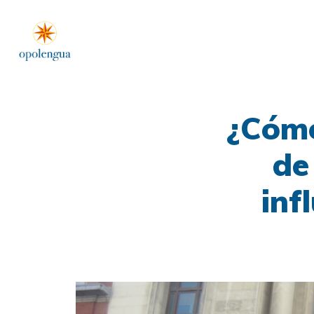
¿Cómo
de
inf