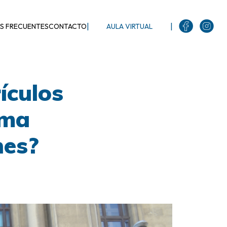
|
|
S FRECUENTES
CONTACTO
AULA VIRTUAL
ículos
rma
nes?