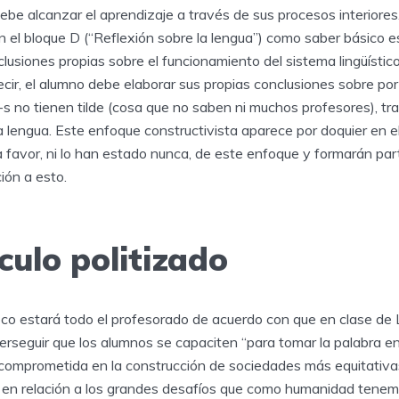
ebe alcanzar el aprendizaje a través de sus procesos interiores. 
en el bloque D (“Reflexión sobre la lengua”) como saber básico es
lusiones propias sobre el funcionamiento del sistema lingüístico 
cir, el alumno debe elaborar sus propias conclusiones sobre por
s no tienen tilde (cosa que no saben ni muchos profesores), tra
 lengua. Este enfoque constructivista aparece por doquier en el
favor, ni lo han estado nunca, de este enfoque y formarán parte
ión a esto.
culo politizado
oco estará todo el profesorado de acuerdo con que en clase de
erseguir que los alumnos se capaciten “para tomar la palabra en 
 comprometida en la construcción de sociedades más equitativ
en relación a los grandes desafíos que como humanidad tenem