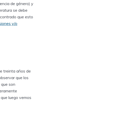
olencia de género) y
teratura se debe
encontrado que esto
siones y/o
e treinta años de
observar que los
s que son
deramente
a que luego vemos