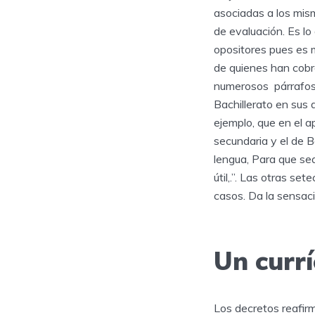
asociadas a los mis
de evaluación. Es lo 
opositores pues es 
de quienes han cobr
numerosos párrafos q
Bachillerato en sus 
ejemplo, que en el a
secundaria y el de B
lengua, Para que sea
útil,.”. Las otras s
casos. Da la sensac
Un currí
Los decretos reafir