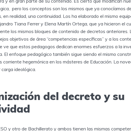
ura y en gran parte de su contenido. Es cierto que modifican n
gica, pero los conceptos son los mismos que ya conocíamos d
s, en realidad, una continuidad. Los ha elaborado el mismo equip
ndro Tiana Ferrer y Elena Martín Ortega, que ya hicieron el cu
nte los mismos bloques de contenido de decretos anteriores. L
iejos objetivos de área “competencias específicas” y a los cont
Se ve que estos pedagogos dedican enormes esfuerzos a la inve
a. El enfoque pedagógico también sigue siendo el mismo constr
es corriente hegemónica en los másteres de Educación. La nove
 carga ideológica.
ización del decreto y su
ividad
SO y otro de Bachillerato y ambos tienen las mismas competen