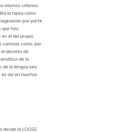
s mismos criterios
lita la tarea como
maginación por parte
s que hay
en el del propio
e curiosas como, por
 el decreto de
stemático de la
co de la lengua sea
to es así en muchos
la desde la LOGSE.