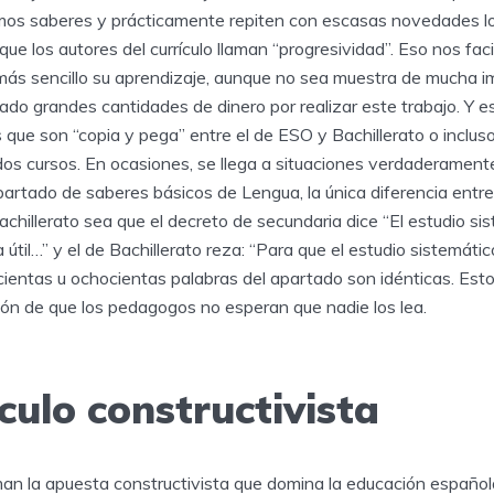
mos saberes y prácticamente repiten con escasas novedades lo
que los autores del currículo llaman “progresividad”. Eso nos faci
más sencillo su aprendizaje, aunque no sea muestra de mucha i
ado grandes cantidades de dinero por realizar este trabajo. Y e
ue son “copia y pega” entre el de ESO y Bachillerato o incluso 
dos cursos. En ocasiones, se llega a situaciones verdaderament
partado de saberes básicos de Lengua, la única diferencia entre
achillerato sea que el decreto de secundaria dice “El estudio si
 útil…” y el de Bachillerato reza: “Para que el estudio sistemáti
etecientas u ochocientas palabras del apartado son idénticas. Es
ión de que los pedagogos no esperan que nadie los lea.
culo constructivista
man la apuesta constructivista que domina la educación españo