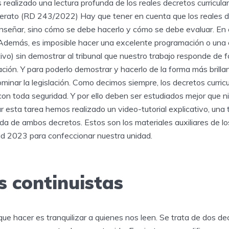
 realizado una lectura profunda de los reales decretos curricu
erato (RD 243/2022) Hay que tener en cuenta que los reales d
nseñar, sino cómo se debe hacerlo y cómo se debe evaluar. En e
demás, es imposible hacer una excelente programación o una 
ivo) sin demostrar al tribunal que nuestro trabajo responde de
lación. Y para poderlo demostrar y hacerlo de la forma más brillan
minar la legislación. Como decimos siempre, los decretos curri
on toda seguridad. Y por ello deben ser estudiados mejor que n
tar esta tarea hemos realizado un video-tutorial explicativo, una 
da de ambos decretos. Estos son los materiales auxiliares de l
d 2023 para confeccionar nuestra unidad.
s continuistas
ue hacer es tranquilizar a quienes nos leen. Se trata de dos de