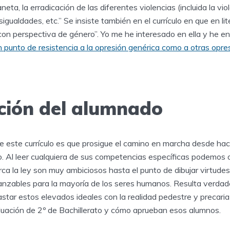
aneta, la erradicación de las diferentes violencias (incluida la vi
sigualdades, etc.” Se insiste también en el currículo en que en li
 con perspectiva de género”. Yo me he interesado en ella y he 
n punto de resistencia a la opresión genérica como a otras opre
ación del alumnado
de este currículo es que prosigue el camino en marcha desde hac
o. Al leer cualquiera de sus competencias específicas podemos 
ca la ley son muy ambiciosos hasta el punto de dibujar virtude
anzables para la mayoría de los seres humanos. Resulta verda
star estos elevados ideales con la realidad pedestre y precari
aluación de 2º de Bachillerato y cómo aprueban esos alumnos.