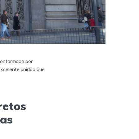
conformado por
excelente unidad que
retos
ias