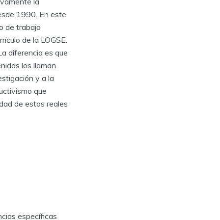
uevamente la
esde 1990. En este
o de trabajo
rrículo de la LOGSE.
a diferencia es que
enidos los llaman
stigación y a la
uctivismo que
dad de estos reales
cias específicas