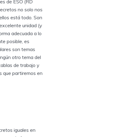
lares de ESO (RD
ecretos no solo nos
llos está todo. Son
excelente unidad (y
 forma adecuada a lo
te posible, es
culares son temas
ingún otro tema del
tablas de trabajo y
os que partiremos en
cretos iguales en