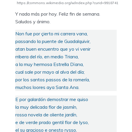
https://commons.wikimedia.org/w/index.php?curid=9918741
Y nada más por hoy. Feliz fin de semana.
Saludos y ánimo.
Non fue por çierto mi carrera vana,
passando la puente de Guadalquivir,
atan buen encuentro que yo vi venir
rribera del río, en medio Triana,
a la muy hermosa Estrella Dïana,
cual sale por mayo al alva del día;
por los santos passos de la romería,
muchos loores aya Santa Ana.
E por galardón demostrar me quiso
la muy delicada flor de jasmín,
rossa novela de oliente jardín,
e de verde prado gentil flor de lyso,
el su graçioso e onesto rysso,