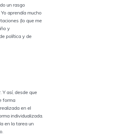
ado un rasgo
). Yo aprendía mucho
itaciones (lo que me
iño y
e política y de
. Y así, desde que
de forma
realizada en el
orma individualizada.
a en la tarea un
o.