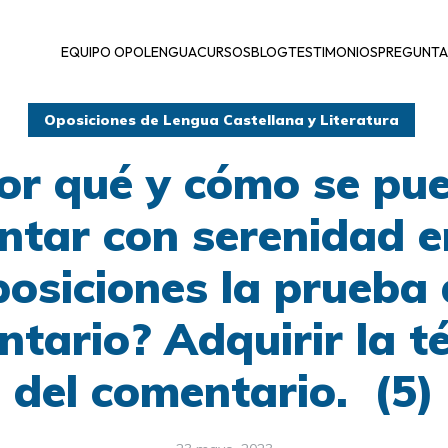
EQUIPO OPOLENGUA
CURSOS
BLOG
TESTIMONIOS
PREGUNTA
Oposiciones de Lengua Castellana y Literatura
or qué y cómo se pu
ntar con serenidad e
posiciones la prueba 
tario? Adquirir la t
del comentario. (5)