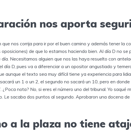
aración nos aporta segur
que nos corrija para ir por el buen camino y además tener la c
s oposiciones) de que lo estamos haciendo bien. Al día D no se 
 día. Necesitamos alguien que nos las haya resuelto con antela
el día D, pues va a diferenciar a un opositor angustiado y temero
 aunque el texto sea muy difícil tiene ya experiencia para lidiar
o sacará un 1 o un 2, el segundo no sacará un 10, pero en donde
7. ¿Poca nota? No, si eres el número uno del tribunal. Yo saqué m
io. Le sacaba dos puntos al segundo. Aprobaron una docena de 
o a la plaza no tiene ata