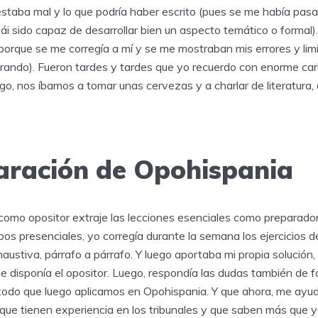
estaba mal y lo que podría haber escrito (pues se me había pas
ái sido capaz de desarrollar bien un aspecto temático o formal
porque se me corregía a mí y se me mostraban mis errores y lim
erando). Fueron tardes y tardes que yo recuerdo con enorme car
o, nos íbamos a tomar unas cervezas y a charlar de literatura, d
aración de Opohispania
como opositor extraje las lecciones esenciales como preparador
os presenciales, yo corregía durante la semana los ejercicios 
haustiva, párrafo a párrafo. Y luego aportaba mi propia solución, 
 disponía el opositor. Luego, respondía las dudas también de f
odo que luego aplicamos en Opohispania. Y que ahora, me ayud
que tienen experiencia en los tribunales y que saben más que y