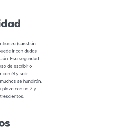
idad
onfianza (cuestión
puede ir con dudas
ción. Esa seguridad
so de escribir o
 con él y salir
 muchos se hundirán,
i plaza con un 7 y
trescientos.
jos