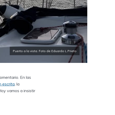
Puerto a la vista. Foto de Eduardo L.Prieto
comentario. En las
 escrita
, la
Hoy vamos a insistir