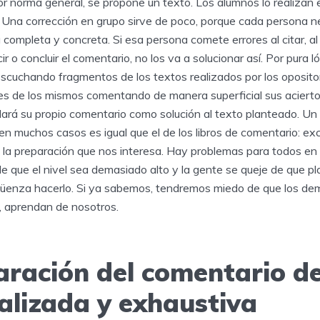
r norma general, se propone un texto. Los alumnos lo realizan 
. Una corrección en grupo sirve de poco, porque cada persona ne
a completa y concreta. Si esa persona comete errores al citar, al 
ir o concluir el comentario, no los va a solucionar así. Por pura ló
escuchando fragmentos de los textos realizados por los opositor
les de los mismos comentando de manera superficial sus aciertos
lará su propio comentario como solución al texto planteado. Un 
en muchos casos es igual que el de los libros de comentario: ex
s la preparación que nos interesa. Hay problemas para todos en 
 que el nivel sea demasiado alto y la gente se queje de que p
üenza hacerlo. Si ya sabemos, tendremos miedo de que los demá
 aprendan de nosotros.
aración del comentario d
alizada y exhaustiva