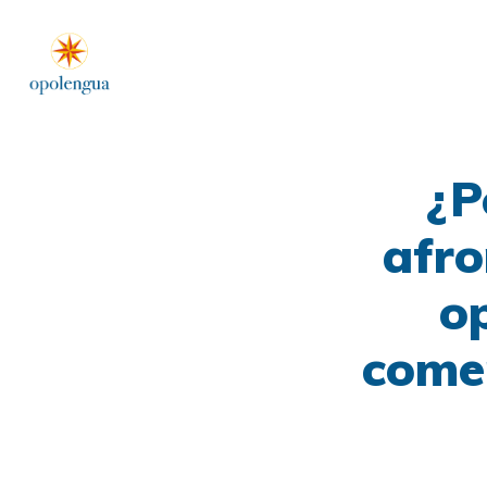
¿P
afro
o
comen