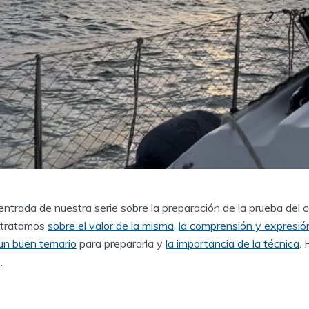
entrada de nuestra serie sobre la preparación de la prueba del 
s tratamos
sobre el valor de la misma
,
la comprensión y expresión
un buen temario
para prepararla y
la importancia de la técnica
. 
.