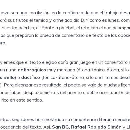
a semana con ilusión, en la confianza de que el trabajo desar
dará sus frutos el temido y anhelado día D. Y como es lunes, 
e nuestro acertijo, el ¡Ponte a prueba!, el reto con el que acom
s que preparan la prueba de comentario de texto de las opos
ura.
iernes que el texto elegido daría gran juego en un comentairo 
 un ritmo
anfibráquico
muy marcado (átona-tónica-átona, si l
s Bello
) o
dactílico
(tónica-átona-átona, si lo analizamos desd
s
). Para alcanzar ese resultado, el poeta se vale de muchas lice
nosílabos, desplazamientos del acento o doble acentuación de p
rico en este sentido.
stros seguidores han mostrado su competencia literaria señal
ocedencia del texto. Así,
San BG, Rafael Robledo Simón
y
L