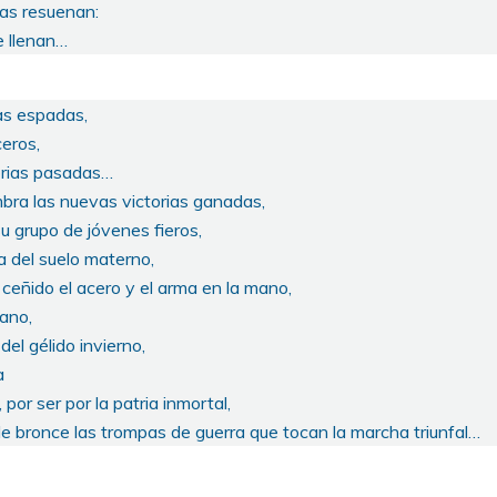
as resuenan:
e llenan…
as espadas,
ceros,
orias pasadas…
mbra las nuevas victorias ganadas,
su grupo de jóvenes fieros,
ia del suelo materno,
 ceñido el acero y el arma en la mano,
rano,
del gélido invierno,
a
 por ser por la patria inmortal,
e bronce las trompas de guerra que tocan la marcha triunfal…