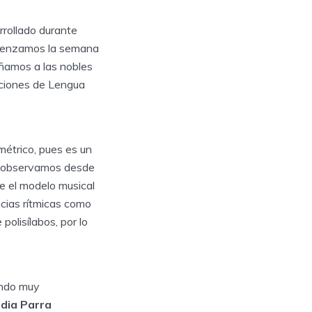
rollado durante
comenzamos la semana
pañamos a las nobles
iciones de Lengua
métrico, pues es un
o observamos desde
e el modelo musical
ncias rítmicas como
olisílabos, por lo
ando muy
idia Parra