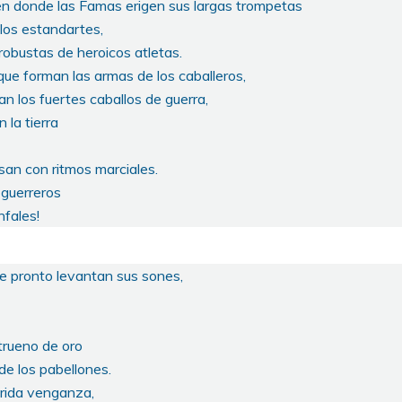
 en donde las Famas erigen sus largas trompetas
 los estandartes,
robustas de heroicos atletas.
que forman las armas de los caballeros,
n los fuertes caballos de guerra,
 la tierra
an con ritmos marciales.
 guerreros
nfales!
de pronto levantan sus sones,
trueno de oro
de los pabellones.
herida venganza,