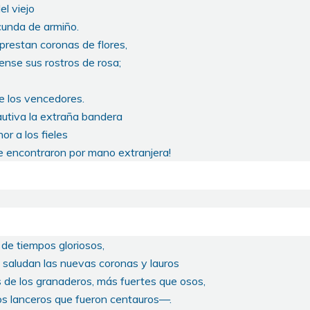
l viejo
rcunda de armiño.
prestan coronas de flores,
vense sus rostros de rosa;
de los vencedores.
autiva la extraña bandera
or a los fieles
 encontraron por mano extranjera!
de tiempos gloriosos,
 saludan las nuevas coronas y lauros
 de los granaderos, más fuertes que osos,
s lanceros que fueron centauros—.