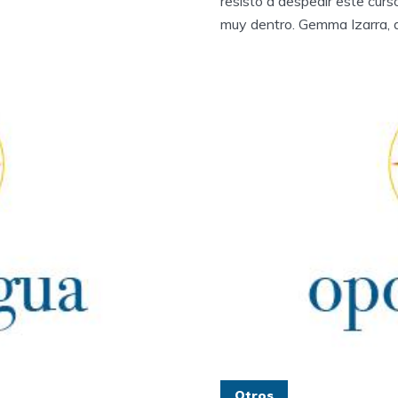
resisto a despedir este cur
muy dentro. Gemma Izarra, d
Otros