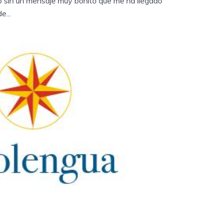
so sin un mensaje muy bonito que me ha llegado
e...