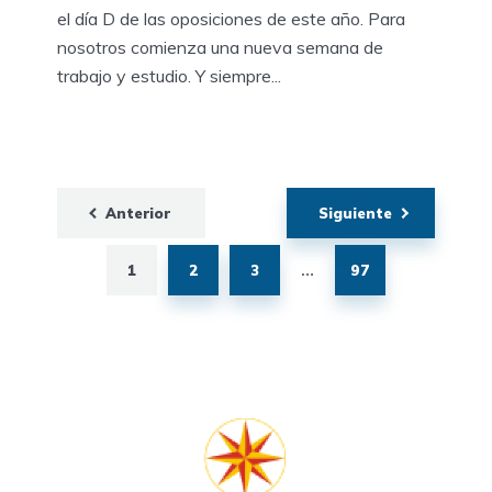
el día D de las oposiciones de este año. Para
nosotros comienza una nueva semana de
trabajo y estudio. Y siempre...
Paginación
Anterior
Siguiente
de
entradas
1
2
3
97
…