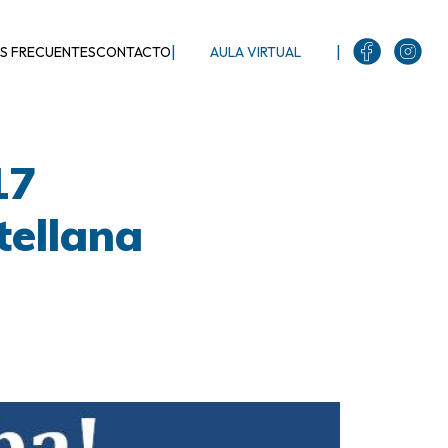
|
|
S FRECUENTES
CONTACTO
AULA VIRTUAL
17
tellana