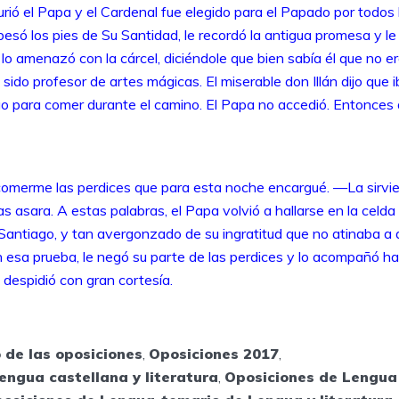
urió el Papa y el Cardenal fue elegido para el Papado por todo
 besó los pies de Su Santidad, le recordó la antigua promesa y le
a lo amenazó con la cárcel, diciéndole que bien sabía él que no e
sido profesor de artes mágicas. El miserable don Illán dijo que i
go para comer durante el camino. El Papa no accedió. Entonces d
merme las perdices que para esta noche encargué. —La sirvie
 las asara. A estas palabras, el Papa vol­vió a hallarse en la celd
antiago, y tan avergonzado de su ingratitud que no atinaba a di
 esa prueba, le negó su parte de las perdices y lo acompañó has
o despidió con gran cortesía.
o de las oposiciones
,
Oposiciones 2017
,
engua castellana y literatura
,
Oposiciones de Lengua 