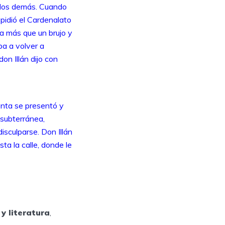
s los demás. Cuando
 pidió el Cardenalato
ra más que un brujo y
ba a volver a
on Illán dijo con
nta se presentó y
a subterránea,
sculparse. Don Illán
ta la calle, donde le
y literatura
,