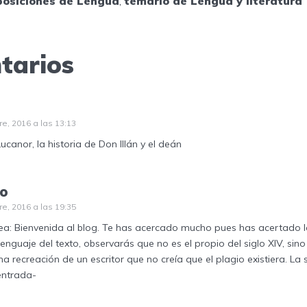
posiciones de Lengua
,
temario de Lengua y literatura
tarios
e, 2016 a las 13:13
ucanor, la historia de Don Illán y el deán
to
e, 2016 a las 19:35
a: Bienvenida al blog. Te has acercado mucho pues has acertado la 
 lenguaje del texto, observarás que no es el propio del siglo XIV, sino 
na recreación de un escritor que no creía que el plagio existiera. La s
entrada-