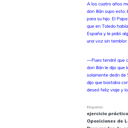
A los cuatro años m
don Illán supo esto,
para su hijo. El Pap
que en Toledo había 
España y le pidió al
una voz sin temblor:
—Pues tendré que co
don Illán le dijo que
solamente deán de S
dijo que bastaba con
deseó feliz viaje y l
Etiquetas:
ejercicio práctic
Oposiciones de L