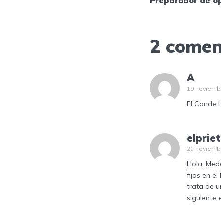
Preparador de o
2 comen
A
19 noviembr
El Conde L
elprie
21 noviembr
Hola, Mede
fijas en el
trata de u
siguiente 