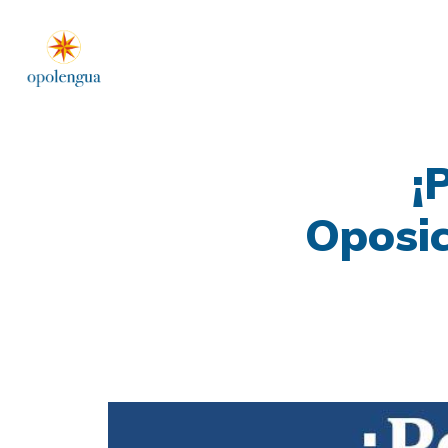
¡
Oposic