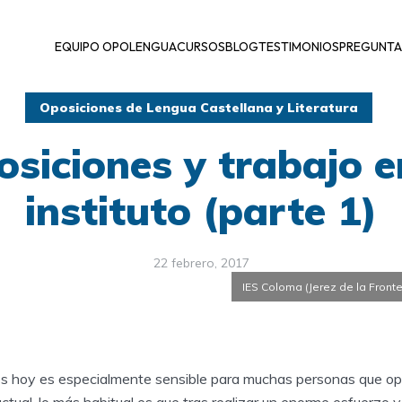
EQUIPO OPOLENGUA
CURSOS
BLOG
TESTIMONIOS
PREGUNTA
Oposiciones de Lengua Castellana y Literatura
siciones y trabajo e
instituto (parte 1)
22 febrero, 2017
IES Coloma (Jerez de la Front
s hoy es especialmente sensible para muchas personas que opo