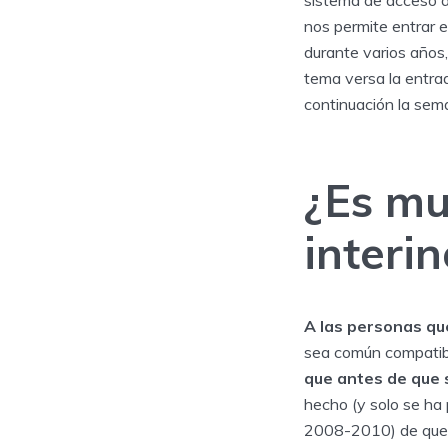
sistema de acceso ac
nos permite entrar e
durante varios años,
tema versa la entra
continuación la sem
¿Es mu
interin
A las personas qu
sea común compatibil
que antes de que 
hecho (y solo se ha
2008-2010) de que u