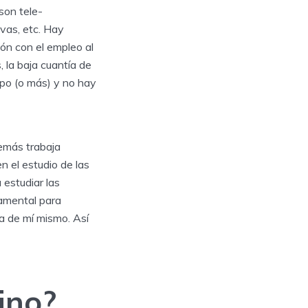
son tele-
ivas, etc. Hay
ión con el empleo al
 la baja cuantía de
empo (o más) y no hay
además trabaja
n el estudio de las
 estudiar las
damental para
ía de mí mismo. Así
ino?