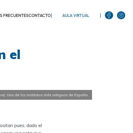
|
|
S FRECUENTES
CONTACTO
AULA VIRTUAL
n el
era). Uno de los institutos más antiguos de España.
sitan pues, dado el