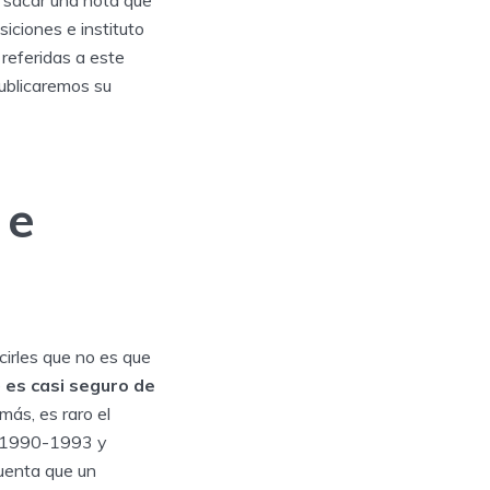
y sacar una nota que
iciones e instituto
referidas a este
ublicaremos su
 e
rles que no es que
e
es casi seguro de
 más, es raro el
de 1990-1993 y
uenta que un