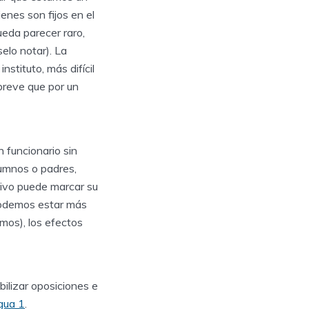
enes son fijos en el
ueda parecer raro,
elo notar). La
stituto, más difícil
breve que por un
 funcionario sin
lumnos o padres,
itivo puede marcar su
 podemos estar más
mos), los efectos
ilizar oposiciones e
gua 1
.