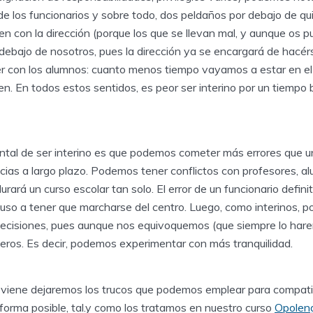
e los funcionarios y sobre todo, dos peldaños por debajo de qui
ien con la dirección (porque los que se llevan mal, y aunque os p
ebajo de nosotros, pues la dirección ya se encargará de hacérs
er con los alumnos: cuanto menos tiempo vayamos a estar en el in
n. En todos estos sentidos, es peor ser interino por un tiempo 
tal de ser interino es que podemos cometer más errores que un
cias a largo plazo. Podemos tener conflictos con profesores, a
durará un curso escolar tan solo. El error de un funcionario defin
ncluso a tener que marcharse del centro. Luego, como interinos,
 decisiones, pues aunque nos equivoquemos (que siempre lo hare
jeros. Es decir, podemos experimentar con más tranquilidad.
viene dejaremos los trucos que podemos emplear para compatib
r forma posible, tal.y como los tratamos en nuestro curso
Opolen