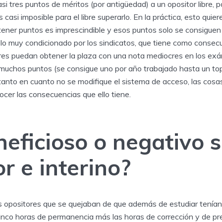
si tres puntos de méritos (por antigüedad) a un opositor libre, po
s casi imposible para el libre superarlo. En la práctica, esto quie
 tener puntos es imprescindible y esos puntos solo se consiguen c
lo muy condicionado por los sindicatos, que tiene como consecu
ores puedan obtener la plaza con una nota mediocres en los exá
r muchos puntos (se consigue uno por año trabajado hasta un top
 tanto en cuanto no se modifique el sistema de acceso, las cosa
cer las consecuencias que ello tiene.
neficioso o negativo s
r e interino?
 opositores que se quejaban de que además de estudiar tenían 
icinco horas de permanencia más las horas de corrección y de pr