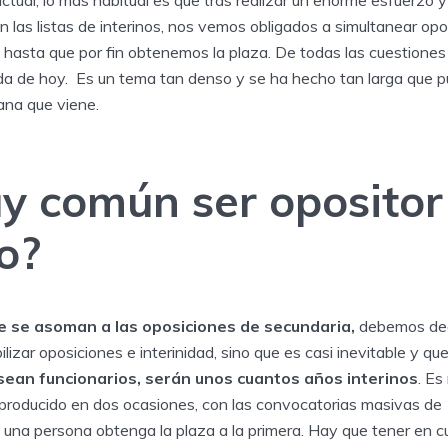
tual, lo más habitual es que tras realizar un enorme esfuerzo 
n las listas de interinos, nos vemos obligados a simultanear opos
 hasta que por fin obtenemos la plaza. De todas las cuestiones 
da de hoy. Es un tema tan denso y se ha hecho tan larga que p
ana que viene.
y común ser opositor
o?
e se asoman a las oposiciones de secundaria,
debemos deci
izar oposiciones e interinidad, sino que es casi inevitable y qu
sean funcionarios, serán unos cuantos años interinos
. Es
 producido en dos ocasiones, con las convocatorias masivas 
na persona obtenga la plaza a la primera. Hay que tener en c