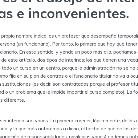
as e inconvenientes.
u propio nombre indica, es un profesor que desempeña temporal
persona (un funcionario). Por tanto, lo primero que hay que tener
ncionario. En este sentido, y yendo un poco más allá, podríamos d
de este artículo, dos tipos de interinos: los que tienen una vaca
todo un curso en un centro, porque la administración no se ha 
mo fija en su plan de centros o el funcionario titular no va a ocu
 sustituciones (es decir, son contratados porque el profesor tit
d o un problema que le impide impartir el curso completo). La f
s diferente.
er interino son varias. La primera carecer, lógicamente, de los
nda, y la que más notaremos a diario, el hecho de que en las dec
 asignación de responsabilidades, privilegios varios) podemos n