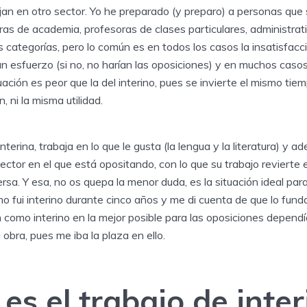
an en otro sector. Yo he preparado (y preparo) a personas que 
as de academia, profesoras de clases particulares, administrat
s categorías, pero lo común es en todos los casos la insatisfacc
n esfuerzo (si no, no harían las oposiciones) y en muchos casos,
tuación es peor que la del interino, pues se invierte el mismo ti
, ni la misma utilidad.
interina, trabaja en lo que le gusta (la lengua y la literatura) y 
ector en el que está opositando, con lo que su trabajo revierte e
rsa. Y esa, no os quepa la menor duda, es la situación ideal para
o fui interino durante cinco años y me di cuenta de que lo fun
n como interino en la mejor posible para las oposiciones depend
obra, pues me iba la plaza en ello.
es el trabajo de inter