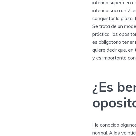
interino supera en ca
interino saca un 7, e
conquistar la plaza,
Se trata de un mode
práctica, los oposit
es obligatorio tene
quiere decir que, en
y es importante cono
¿Es be
oposito
He conocido algunos
normal. A las veint