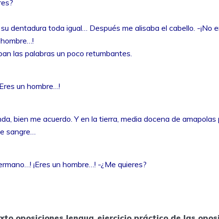
res?
 su dentadura toda igual… Después me alisaba el cabello. -¡No 
n hombre…!
ban las palabras un poco retumbantes.
¡Eres un hombre…!
anda, bien me acuerdo. Y en la tierra, media docena de amapola
de sangre…
ermano…! ¡Eres un hombre…! -¿Me quieres?
xto oposiciones lengua
,
ejercicio práctico de las opos