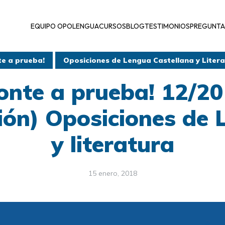
EQUIPO OPOLENGUA
CURSOS
BLOG
TESTIMONIOS
PREGUNTA
te a prueba!
Oposiciones de Lengua Castellana y Liter
onte a prueba! 12/2
ión) Oposiciones de
y literatura
15 enero, 2018