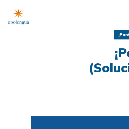
¡Pon
¡P
(Soluc