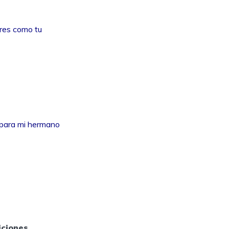
eres como tu
s para mi hermano
iciones
,