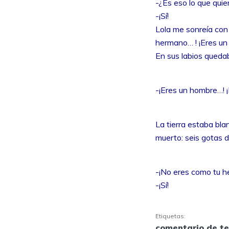
-¿Es eso lo que quie
-¡Sí!
Lola me sonreía con
hermano… ! ¡Eres u
En sus labios queda
-¡Eres un hombre…! 
La tierra estaba bl
muerto: seis gotas 
-¡No eres como tu h
-¡Sí!
Etiquetas:
comentario de te