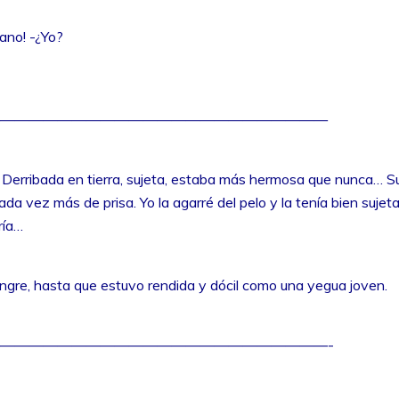
ano! -¿Yo?
———————————————————————
. Derribada en tierra, sujeta, estaba más hermosa que nunca… S
ada vez más de prisa. Yo la agarré del pelo y la tenía bien sujeta a
ría…
angre, hasta que estuvo rendida y dócil como una yegua joven.
———————————————————————-