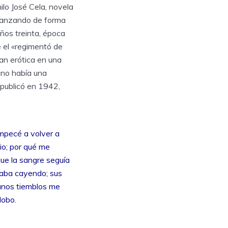
lo José Cela, novela
 lanzando de forma
años treinta, época
e el «regimentó de
tan erótica en una
«no había una
 publicó en 1942,
mpecé a volver a
io; por qué me
ue la sangre seguía
taba cayendo; sus
; unos tiemblos me
lobo.