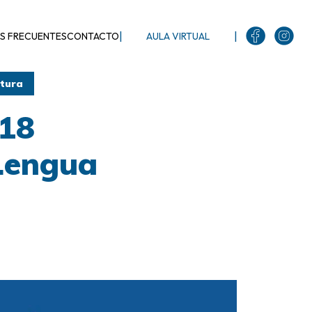
|
|
S FRECUENTES
CONTACTO
AULA VIRTUAL
atura
018
 Lengua