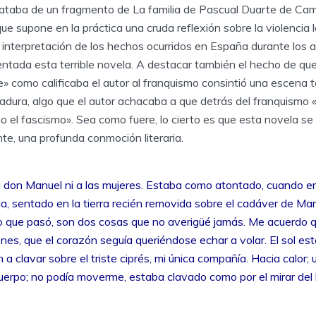
ataba de un fragmento de La familia de Pascual Duarte de Cami
ue supone en la práctica una cruda reflexión sobre la violencia
a interpretación de los hechos ocurridos en España durante los 
entada esta terrible novela. A destacar también el hecho de qu
e» como calificaba el autor al franquismo consintió una escena 
adura, algo que el autor achacaba a que detrás del franquismo 
o el fascismo». Sea como fuere, lo cierto es que esta novela se
te, una profunda conmoción literaria.
a don Manuel ni a las mujeres. Estaba como atontado, cuando e
a, sentado en la tierra recién removida sobre el cadáver de Mar
mpo que pasó, son dos cosas que no averigüé jamás. Me acuerdo q
nes, que el corazón seguía queriéndose echar a volar. El sol es
n a clavar sobre el triste ciprés, mi única compañía. Hacia calor
cuerpo; no podía moverme, estaba clavado como por el mirar del 