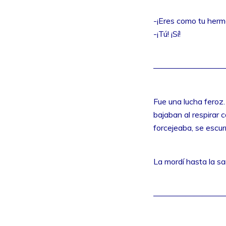
-¡Eres como tu herm
-¡Tú! ¡Sí!
—————————
Fue una lucha feroz
bajaban al respirar c
forcejeaba, se escur
La mordí hasta la s
—————————