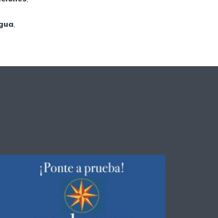
,
ngua
,