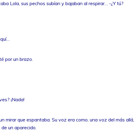
staba Lola, sus pechos subían y bajaban al respirar… -¿Y tú?
aquí…
té por un brazo.
 ves? ¡Nada!
un mirar que espantaba. Su voz era como, una voz del más allá,
 de un aparecido.