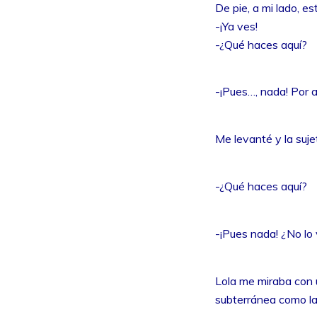
De pie, a mi lado, e
-¡Ya ves!
-¿Qué haces aquí?
-¡Pues…, nada! Por 
Me levanté y la suje
-¿Qué haces aquí?
-¡Pues nada! ¿No lo
Lola me miraba con 
subterránea como la