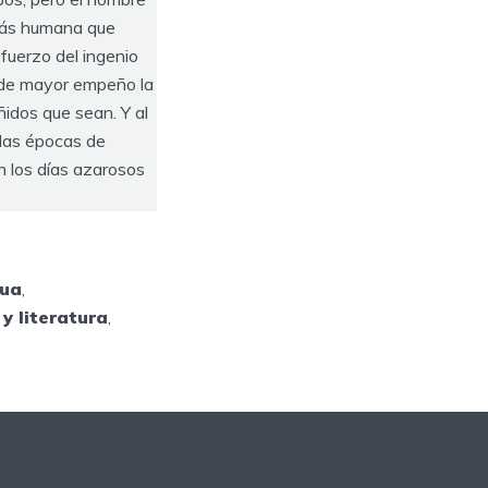
 más humana que
fuerzo del ingenio
s de mayor empeño la
ñidos que sean. Y al
n las épocas de
n los días azarosos
gua
,
y literatura
,