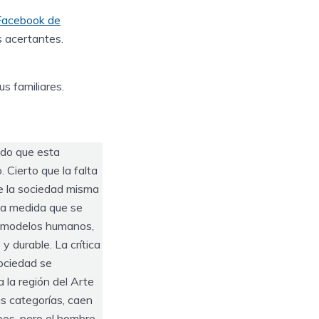
 Facebook de
s acertantes.
s familiares.
ndo que esta
 Cierto que la falta
ue la sociedad misma
o a medida que se
s modelos humanos,
y durable. La crítica
ociedad se
 la región del Arte
s categorías, caen
pos, pero el hombre