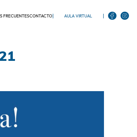
|
|
S FRECUENTES
CONTACTO
AULA VIRTUAL
021