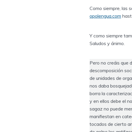
Como siempre, las s
opolengua.com
hasta
Y como siempre tambi
Saludos y ánimo.
Pero no creáis que 
descomposición socia
de unidades de orga
nos daba bosquejados
borra la caracteriz
y en ellos debe el no
sagaz no puede meno
manifiestan en cate
tocados de cierto a
de golpe los antifac