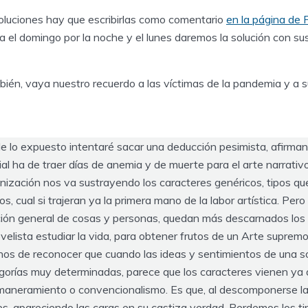
oluciones hay que escribirlas como comentario
en la página de
 el domingo por la noche y el lunes daremos la solución con su
én, vaya nuestro recuerdo a las víctimas de la pandemia y a su
de lo expuesto intentaré sacar una deducción pesimista, afirma
l ha de traer días de anemia y de muerte para el arte narrativo.
nización nos va sustrayendo los caracteres genéricos, tipos q
, cual si trajeran ya la primera mano de la labor artística. Per
ación general de cosas y personas, quedan más descarnados lo
velista estudiar la vida, para obtener frutos de un Arte supremo 
s de reconocer que cuando las ideas y sentimientos de una s
gorías muy determinadas, parece que los caracteres vienen ya a
maneramiento o convencionalismo. Es que, al descomponerse la
es, apareciendo las caras en su castiza verdad. Perdemos los ti