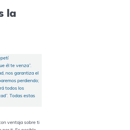
 la
epetí
ue él te venza”.
ad, nos garantiza el
abaremos perdiendo;
ará todos los
ntad”. Todas estas
con ventaja sobre ti
por ti. Es posible