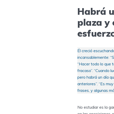
Habrá u
plaza y 
esfuerz
Él creció escuchando
incansablemente: “Si
“Hacer todo lo que t
fracaso”. “Cuando l
pero habrá un día que
anteriores”. “Es muy
frases, y algunas má
No estudiar es la ga
en las oposiciones, 