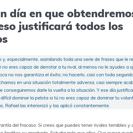
n día en que obtendremos
eso justificará todos los
os
 y, especialmente, asimilando toda una serie de frases que le r
 no eres capaz de derrotar a tu rival, al menos no le ayudes a q
oca no nos garantiza el éxito; no hacerlo, casi con toda segurid
uchamos en una situación totalmente adversa, casi siempre ac
 conseguiremos darle la vuelta a la situación. Y ese día justific
 difícil dominar la pelota si tú no eres capaz de dominar tu volu
s, Rafael las interiorizó y las aplicó constantemente.
rantía del fracaso. Si crees que puedes tener rivales temibles y 
no facilites su aprobado. Estudia más que ellos. Que nunca quede 