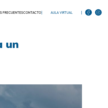
|
|
S FRECUENTES
CONTACTO
AULA VIRTUAL
a un