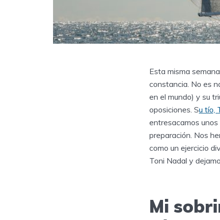
Esta misma semana, 
constancia. No es na
en el mundo) y su t
oposiciones. S
u tío,
entresacamos unos p
preparación. Nos he
como un ejercicio di
Toni Nadal y dejamo
Mi sobri