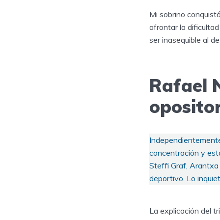
Mi sobrino conquist
afrontar la dificult
ser inasequible al de
Rafael 
opositor
Independientemente d
concentración y est
Steffi Graf, Arantxa
deportivo. Lo inquie
La explicación del t