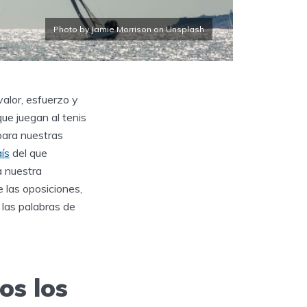
Photo by Jamie Morrison on Unsplash
alor, esfuerzo y
ue juegan al tenis
para nuestras
aís
del que
a nuestra
 las oposiciones,
 las palabras de
os los