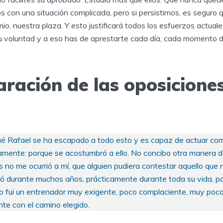
 con una situación complicada, pero si persistimos, es seguro q
o, nuestra plaza. Y esto justificará todos los esfuerzos actuales
u voluntad y a eso has de aprestarte cada día, cada momento 
ración de las oposicione
qué Rafael se ha escapado a todo esto y es capaz de actuar com
lamente: porque se acostumbró a ello. No concibo otra manera d
no me ocurrió a mí, que alguien pudiera contestar aquello que 
ró durante muchos años, prácticamente durante toda su vida, pa
 yo fui un entrenador muy exigente, poco complaciente, muy poco
te con el camino elegido.