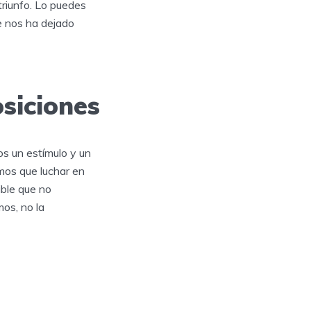
triunfo. Lo puedes
e nos ha dejado
siciones
s un estímulo y un
mos que luchar en
ible que no
os, no la