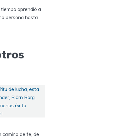
 tiempo aprendió a
como persona hasta
otros
itu de lucha, esta
der, Björn Borg,
 menos éxito
l.
n camino de fe, de