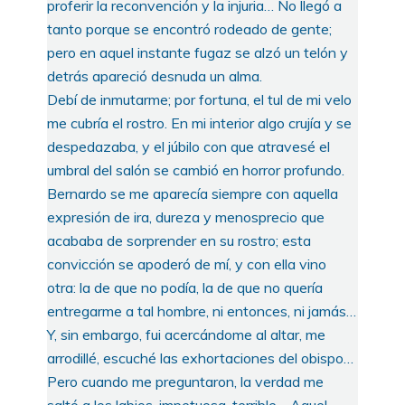
proferir la reconvención y la injuria… No llegó a
tanto porque se encontró rodeado de gente;
pero en aquel instante fugaz se alzó un telón y
detrás apareció desnuda un alma.
Debí de inmutarme; por fortuna, el tul de mi velo
me cubría el rostro. En mi interior algo crujía y se
despedazaba, y el júbilo con que atravesé el
umbral del salón se cambió en horror profundo.
Bernardo se me aparecía siempre con aquella
expresión de ira, dureza y menosprecio que
acababa de sorprender en su rostro; esta
convicción se apoderó de mí, y con ella vino
otra: la de que no podía, la de que no quería
entregarme a tal hombre, ni entonces, ni jamás…
Y, sin embargo, fui acercándome al altar, me
arrodillé, escuché las exhortaciones del obispo…
Pero cuando me preguntaron, la verdad me
saltó a los labios, impetuosa, terrible… Aquel