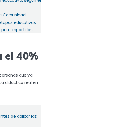
 educativo, según el
 la Comunidad
 etapas educativas
para impartirlos.
a el 40%
 personas que ya
a didáctica real en
ntes de aplicar las