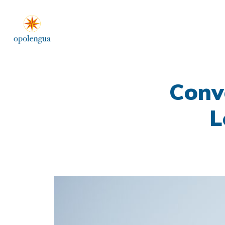
Conv
L