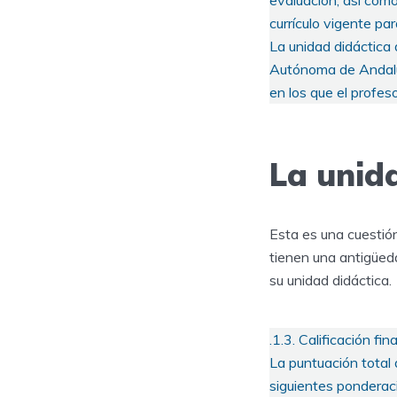
evaluación, así com
currículo vigente par
La unidad didáctica
Autónoma de Andaluc
en los que el profes
La unid
Esta es una cuestió
tienen una antigüeda
su unidad didáctica.
.1.3. Calificación fin
La puntuación total 
siguientes ponderac