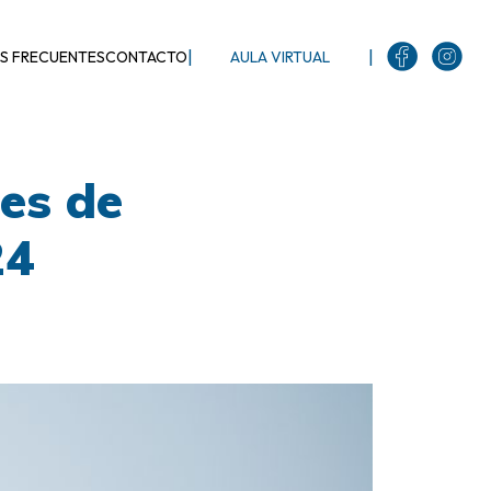
|
|
S FRECUENTES
CONTACTO
AULA VIRTUAL
es de
24