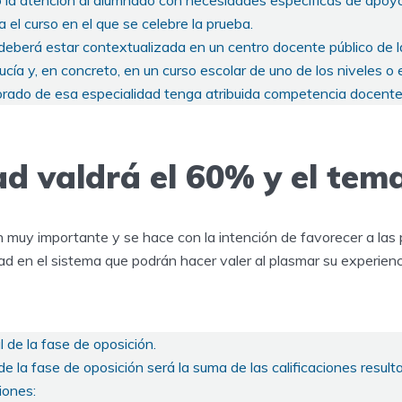
o la atención al alumnado con necesidades específicas de apoyo
a el curso en el que se celebre la prueba.
 deberá estar contextualizada en un centro docente público de
ía y, en concreto, en un curso escolar de uno de los niveles o
orado de esa especialidad tenga atribuida competencia docente 
ad valdrá el 60% y el tem
n muy importante y se hace con la intención de favorecer a las
d en el sistema que podrán hacer valer al plasmar su experienci
al de la fase de oposición.
de la fase de oposición será la suma de las calificaciones resulta
iones: