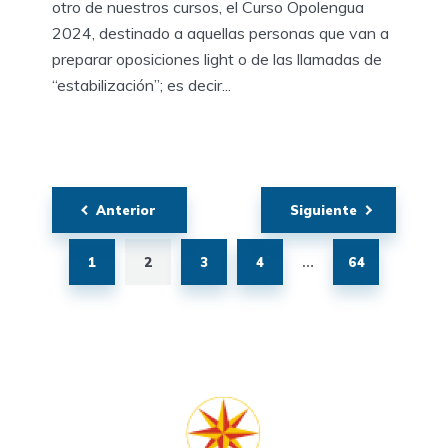
otro de nuestros cursos, el Curso Opolengua
2024, destinado a aquellas personas que van a
preparar oposiciones light o de las llamadas de
“estabilización”; es decir...
Paginación
Anterior
Siguiente
de
entradas
1
2
3
4
64
…